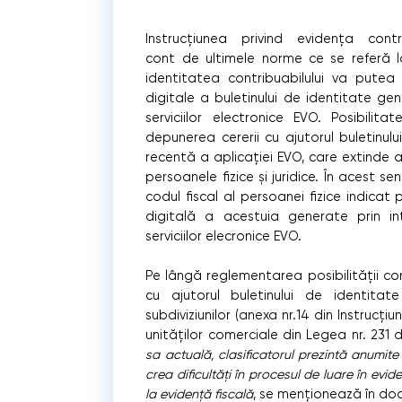
Instrucțiunea privind evidența contr
cont de ultimele norme ce se referă la
identitatea contribuabilului va putea f
digitale a buletinului de identitate ge
serviciilor electronice EVO. Posibilit
depunerea cererii cu ajutorul buletinul
recentă a aplicației EVO, care extinde ac
persoanele fizice și juridice. În acest s
codul fiscal al persoanei fizice indicat 
digitală a acestuia generate prin in
serviciilor elecronice EVO.
Pe lângă reglementarea posibilității con
cu ajutorul buletinului de identitate 
subdiviziunilor (anexa nr.14 din Instruc
unităților comerciale din Legea nr. 231 d
sa actuală, clasificatorul prezintă anumite
crea dificultăți în procesul de luare în evide
la evidență fiscală
, se menționează în do