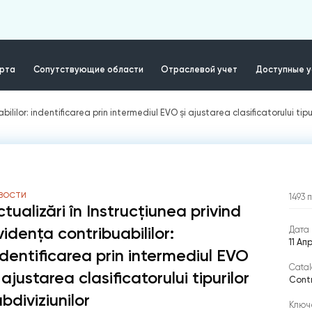
ерта
Сопутствующие области
Отраслевой учет
Доступные у
ililor: indentificarea prin intermediul EVO și ajustarea clasificatorului tipur
ВОСТИ
1493
ctualizări în Instrucțiunea privind
vidența contribuabililor:
Дата 
11 Ап
ndentificarea prin intermediul EVO
Catal
 ajustarea clasificatorului tipurilor
Contr
bdiviziunilor
Ключ