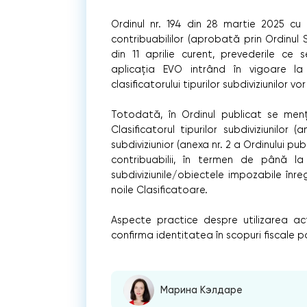
Ordinul nr. 194 din 28 martie 2025 cu p
contribuabililor (aprobată prin Ordinul S
din 11 aprilie curent, prevederile ce s
aplicația EVO intrând în vigoare la
clasificatorului tipurilor subdiviziunilor vo
Totodată, în Ordinul publicat se menț
Clasificatorul tipurilor subdiviziunilor (a
subdiviziunior (anexa nr. 2 a Ordinului pub
contribuabilii, în termen de până 
subdiviziunile/obiectele impozabile înr
noile Clasificatoare.
Aspecte practice despre utilizarea act
confirma identitatea în scopuri fiscale p
Марина Кэлдаре