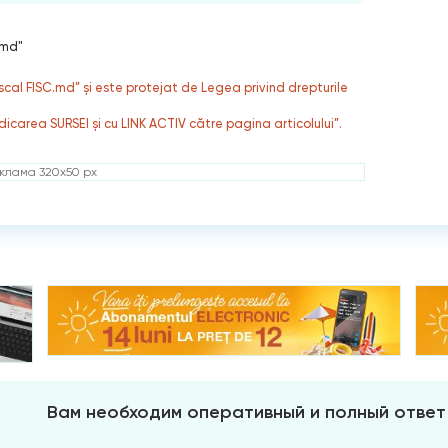
.md"
fiscal FISC.md” și este protejat de Legea privind drepturile
dicarea SURSEI și cu LINK ACTIV către pagina articolului”.
клама 320x50 px
Вам необходим оперативный и полный ответ