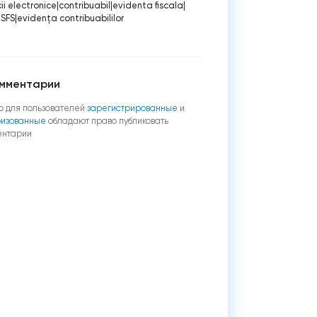
cii electronice
|
contribuabil
|
evidenta fiscala
|
 SFS
|
evidența contribuabililor
мментарии
о для пользователей
зарегистрированные
и
ризованные
обладают право публиковать
ентарии