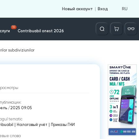
RU
Новый аккаунт
Вход
Căutare
10
слуги
Contribuabil onest 2026
ilor subdiviziunilor
просмотры
публикации:
рель /2025 09:05
ogul tematic
ibuabil
|
Налоговый учёт
|
Приказы ГНИ
евые слова