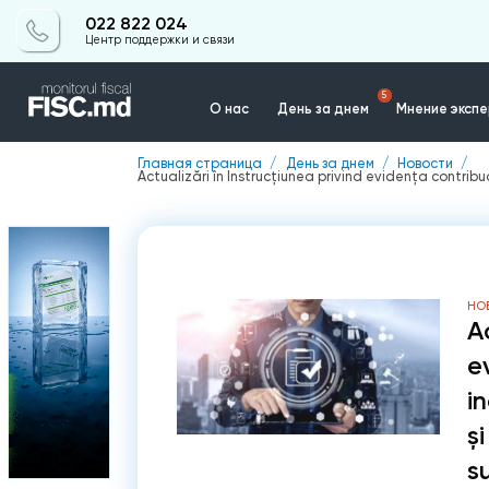
022 822 024
Центр поддержки и связи
5
О нас
День за днем
Мнение эксп
Главная страница
День за днем
Новости
Actualizări în Instrucțiunea privind evidența contribuab
Контакты
НО
A
e
i
și
su