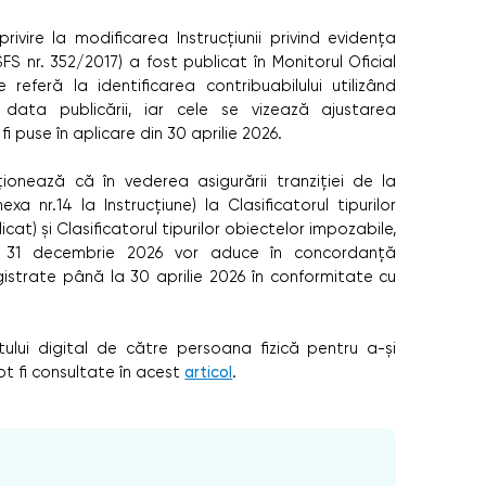
rivire la modificarea Instrucțiunii privind evidența
FS nr. 352/2017) a fost publicat în Monitorul Oficial
e referă la identificarea contribuabilului utilizând
 data publicării, iar cele se vizează ajustarea
r fi puse în aplicare din 30 aprilie 2026.
ionează că în vederea asigurării tranziției de la
nexa nr.14 la Instrucțiune) la Clasificatorul tipurilor
licat) și Clasificatorul tipurilor obiectelor impozabile,
la 31 decembrie 2026 vor aduce în concordanță
egistrate până la 30 aprilie 2026 în conformitate cu
ului digital de către persoana fizică pentru a-și
ot fi consultate în acest
articol
.