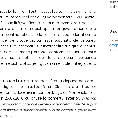
servi
ordin
ibuabililor a fost actualizată, inclusiv ținând
 utilizarea aplicației guvernamentale EVO. Astfel,
i stabilită/verificată și prin prezentarea versiunii
nerate prin intermediul aplicației guvernamentale a
0
ко
atea contribuabilului de a se putea identifica la
ui de identitate digital, este susținută de lansarea
Тольк
авто
cesul la informații și funcționalități digitale pentru
комм
ens, codul numeric personal conform Instrucțiunii este
pe versoul buletinului de identitate sau în versiunea
termediul aplicației guvernamentale integrate a
tribuabilului de a se identifica la depunerea cererii
digital, se ajustează și Clasificatorul tipurilor
țiune), prin aducerea în concordanță cu Nomenclatorul
in 23.09.2010 cu privire la comerțul interior.
În forma
 ambiguități care pot genera interpretări diferite și pot
nță fiscală a subdiviziunilor și a obiectelor supuse luării
cument.