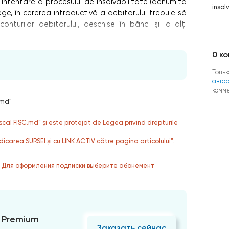
intentare a procesului de insolvabilitate (denumită
insol
Lege, în cererea introductivă a debitorului trebuie să
conturilor debitorului, deschise în bănci şi la alţi
0
ко
Тольк
авто
комм
.md"
fiscal FISC.md” și este protejat de Legea privind drepturile
dicarea SURSEI și cu LINK ACTIV către pagina articolului”.
. Для оформления подписки выберите абонемент
 Premium
Заказать сейчас