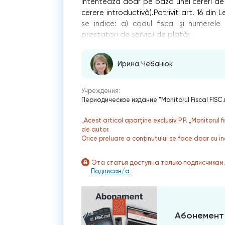
intentează doar pe baza unei cereri de 
cerere introductivă).Potrivit art. 16 din 
se indice: a) codul fiscal şi numerele 
prestatori de servicii de plată;
Ирина Чебанюк
Учреждения:
Периодическое издание "Monitorul Fiscal FISC
„Acest articol aparține exclusiv P.P. „Monitorul 
de autor.
Orice preluare a conținutului se face doar cu in
Эта статья доступна только подписчикам
Подписан/а
Абонемент