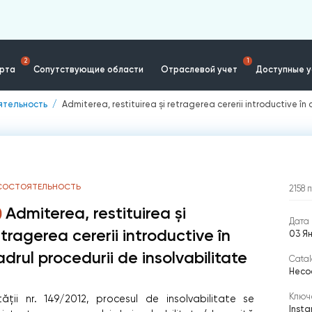
2
1
ерта
Сопутствующие области
Отраслевой учет
Доступные у
ятельность
Admiterea, restituirea și retragerea cererii introductive în 
СОСТОЯТЕЛЬНОСТЬ
2158
Admiterea, restituirea și
Дата 
etragerea cererii introductive în
03 Я
adrul procedurii de insolvabilitate
Catal
Несо
Ключ
ății nr. 149/2012, procesul de insolvabilitate se
Inst