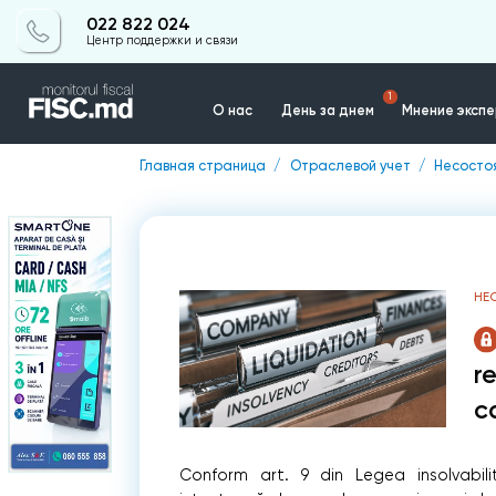
022 822 024
Центр поддержки и связи
1
О нас
День за днем
Мнение эксп
Главная страница
Отраслевой учет
Несосто
Контакты
НЕ
r
c
Conform art. 9 din Legea insolvabilit