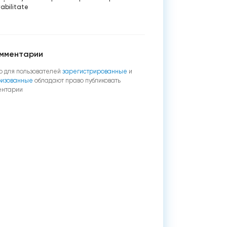
vabilitate
мментарии
о для пользователей
зарегистрированные
и
ризованные
обладают право публиковать
ентарии