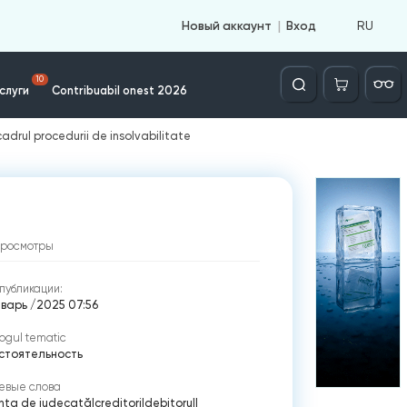
RU
Новый аккаунт
Вход
Căutare
10
слуги
Contribuabil onest 2026
cadrul procedurii de insolvabilitate
просмотры
публикации:
нварь /2025 07:56
ogul tematic
стоятельность
евые слова
anța de judecată
|
creditori
|
debitorul
|