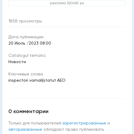
реклама 320x50 px
1858
просмотры
Дата публикации:
20 Июль /2023 08:00
Catalogul tematic
Новости
Ключевые слова
inspectori vamali
|
statut AEO
0
комментарии
Только для пользователей
зарегистрированные
и
авторизованные
обладают право публиковать