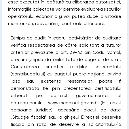
este executat în legătură cu eliberarea autorizaţiei,
informaţiile colectate vor permite evaluarea riscurilor
operatorului economic şi vor putea duce la viitoare
monitorizări, reevaluări și controale ulterioare.
Echipa de audit în cadrul activităţilor de auditare
verifică respectarea de către solicitant a tuturor
criteriilor prevăzute la art. 39-43 din Codul vamal,
precum și lipsa datoriilor față de bugetul de stat.
Constatarea situației relațiilor solicitantului
(contribuabilului) cu bugetul public național privind
lipsa sau existența restanțelor, poate fi
demonstrată fie prin prezentarea certificatului
eliberat pe portalul guvernamental al
antreprenorului www.mcabinet.gov.md (în cazul
persoanei juridice), accesând blocul de date
„Situație fiscală” sau la ghișeul Direcției deservire
fiscală din raza de deservire a solicitantului/la