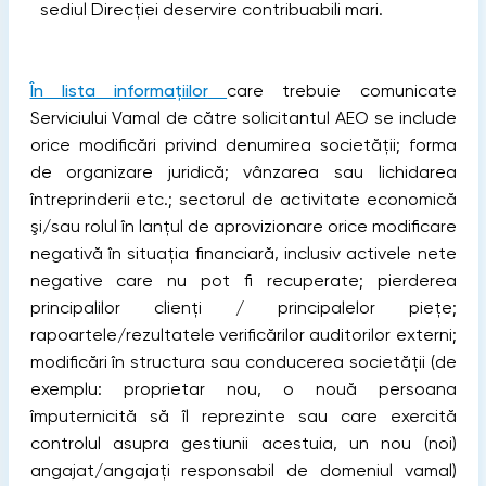
sediul Direcției deservire contribuabili mari.
În lista informațiilor
care trebuie comunicate
Serviciului Vamal de către solicitantul AEO se include
orice modificări privind denumirea societăţii; forma
de organizare juridică; vânzarea sau lichidarea
întreprinderii etc.; sectorul de activitate economică
şi/sau rolul în lanţul de aprovizionare orice modificare
negativă în situaţia financiară, inclusiv activele nete
negative care nu pot fi recuperate; pierderea
principalilor clienţi / principalelor pieţe;
rapoartele/rezultatele verificărilor auditorilor externi;
modificări în structura sau conducerea societății (de
exemplu: proprietar nou, o nouă persoana
împuternicită să îl reprezinte sau care exercită
controlul asupra gestiunii acestuia, un nou (noi)
angajat/angajați responsabil de domeniul vamal)