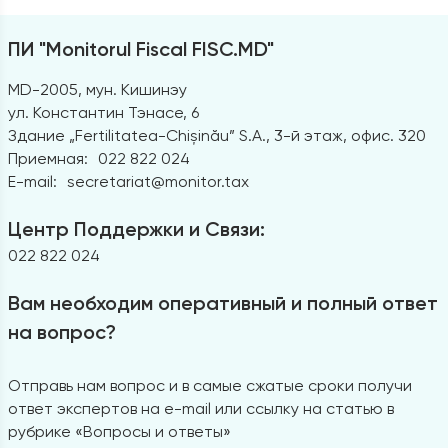
ПИ "Monitorul Fiscal FISC.MD"
MD-2005, мун. Кишинэу
ул. Константин Тэнасе, 6
Здание „Fertilitatea-Chișinău” S.A., 3-й этаж, офис. 320
Приемная:
022 822 024
E-mail:
secretariat@monitor.tax
Центр Поддержки и Связи:
022 822 024
Вам необходим оперативный и полный ответ
на вопрос?
Отправь нам вопрос и в самые сжатые сроки получи
ответ экспертов на e-mail или ссылку на статью в
рубрике «Вопросы и ответы»