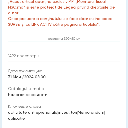
„Acest articol aparține exclusiv P.P. „Monitorul fiscal
FISC.md” și este protejat de Legea privind drepturile de
autor.
Orice preluare a conținutului se face doar cu indicarea
SURSEI și cu LINK ACTIV către pagina articolului”.
реклама 320x50 px
1492
просмотры
Дата публикации:
31 Май /2024 08:00
Catalogul tematic
Налоговые новости
Ключевые слова
activitate antreprenoriala
|
investitori
|
Memorandum
|
aplicatie