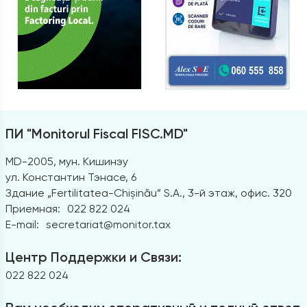
ПИ "Monitorul Fiscal FISC.MD"
MD-2005, мун. Кишинэу
ул. Константин Тэнасе, 6
Здание „Fertilitatea-Chișinău” S.A., 3-й этаж, офис. 320
Приемная:
022 822 024
E-mail:
secretariat@monitor.tax
Центр Поддержки и Связи:
022 822 024