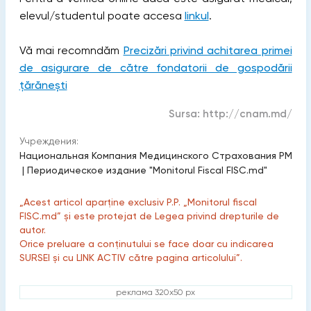
elevul/studentul poate accesa
linkul
.
Vă mai recomndăm
Precizări privind achitarea primei
de asigurare de către fondatorii de gospodării
țărănești
Sursa:
http://cnam.md/
Учреждения:
Национальная Компания Медицинского Страхования РМ
|
Периодическое издание "Monitorul Fiscal FISC.md"
„Acest articol aparține exclusiv P.P. „Monitorul fiscal
FISC.md” și este protejat de Legea privind drepturile de
autor.
Orice preluare a conținutului se face doar cu indicarea
SURSEI și cu LINK ACTIV către pagina articolului”.
реклама 320x50 px