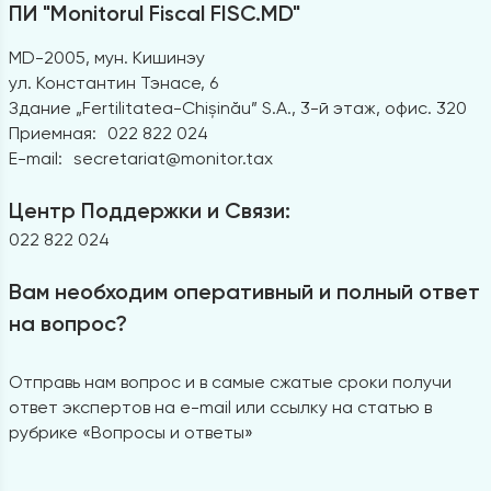
ПИ "Monitorul Fiscal FISC.MD"
MD-2005, мун. Кишинэу
ул. Константин Тэнасе, 6
Здание „Fertilitatea-Chișinău” S.A., 3-й этаж, офис. 320
Приемная:
022 822 024
E-mail:
secretariat@monitor.tax
Центр Поддержки и Связи:
022 822 024
Вам необходим оперативный и полный ответ
на вопрос?
Отправь нам вопрос и в самые сжатые сроки получи
ответ экспертов на e-mail или ссылку на статью в
рубрике «Вопросы и ответы»