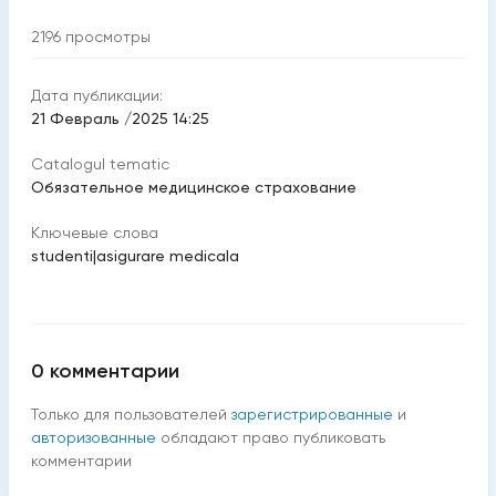
2196
просмотры
Дата публикации:
21 Февраль /2025 14:25
Catalogul tematic
Обязательное медицинское страхование
Ключевые слова
studenti
|
asigurare medicala
0
комментарии
Только для пользователей
зарегистрированные
и
авторизованные
обладают право публиковать
комментарии