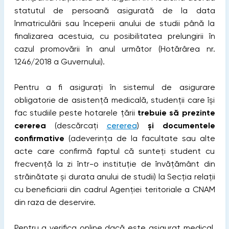
statutul de persoană asigurată de la data
înmatriculării sau începerii anului de studii până la
finalizarea acestuia, cu posibilitatea prelungirii în
cazul promovării în anul următor (Hotărârea nr.
1246/2018 a Guvernului).
Pentru a fi asigurați în sistemul de asigurare
obligatorie de asistență medicală, studenții care își
fac studiile peste hotarele țării
trebuie să prezinte
cererea
(descărcați
cererea
)
și documentele
confirmative
(adeverința de la facultate sau alte
acte care confirmă faptul că sunteți student cu
frecvență la zi într-o instituție de învățământ din
străinătate și durata anului de studii) la Secția relații
cu beneficiarii din cadrul Agenției teritoriale a CNAM
din raza de deservire.
Pentru a verifica online dacă este asigurat medical,