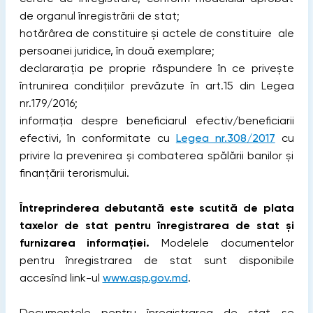
de organul înregistrării de stat;
hotărârea de constituire și actele de constituire ale
persoanei juridice, în două exemplare;
declararația pe proprie răspundere în ce privește
întrunirea condițiilor prevăzute în art.15 din Legea
nr.179/2016;
informația despre beneficiarul efectiv/beneficiarii
efectivi, în conformitate cu
Legea nr.308/2017
cu
privire la prevenirea și combaterea spălării banilor și
finanțării terorismului.
Întreprinderea debutantă este scutită de plata
taxelor de stat pentru înregistrarea de stat și
furnizarea informației.
Modelele documentelor
pentru înregistrarea de stat sunt disponibile
accesînd link-ul
www.asp.gov.md
.
Documentele pentru înregistrarea de stat se