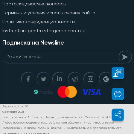
Часто задаваемые вопросы
Термины и условия использования сайта
Политика конфиденциальности
Instrucțiuni pentru ștergerea contului
Подписка на Newsline
Версия сайта: 1.0
Copyright 2021
Все права на сайт monitorul.fisc.md принадлежат P.P. „Monitorul Fiscal FISC.MD”.
Любое воспроизведение текстов (в полном объеме или частично), а также
изображений из любой рубрики, возможны исключительно с предварительного
письменного согласия издания