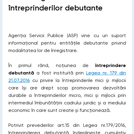
întreprinderilor debutante
Agenția Servicii Publice (ASP) vine cu un suport
informațional pentru entitățile debutante privind
modalitatea lor de înregistrare.
În primul rând, noțiunea de
întreprindere
debutantă
a fost instituită prin
Legea nr. 179 din
21.07.2016
cu privire la întreprinderile mici și mijlocii
care își are drept scop promovarea dezvoltării
durabile a întreprinderilor micro, mici și mijlocii prin
intermediul îmbunătățirii cadrului juridic și a mediului
economic în care sunt create și funcționează.
Potrivit prevederilor art.15 din Legea nr.179/2016,
întreprinderea debutantă îndeplinește cumulativ