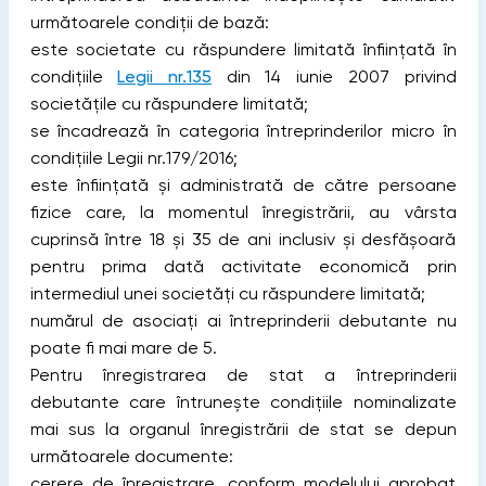
următoarele condiții de bază:
este societate cu răspundere limitată înființată în
condițiile
Legii nr.135
din 14 iunie 2007 privind
societățile cu răspundere limitată;
se încadrează în categoria întreprinderilor micro în
condițiile Legii nr.179/2016;
este înființată și administrată de către persoane
fizice care, la momentul înregistrării, au vârsta
cuprinsă între 18 și 35 de ani inclusiv și desfășoară
pentru prima dată activitate economică prin
intermediul unei societăți cu răspundere limitată;
numărul de asociați ai întreprinderii debutante nu
poate fi mai mare de 5.
Pentru înregistrarea de stat a întreprinderii
debutante care întrunește condițiile nominalizate
mai sus la organul înregistrării de stat se depun
următoarele documente:
cerere de înregistrare, conform modelului aprobat