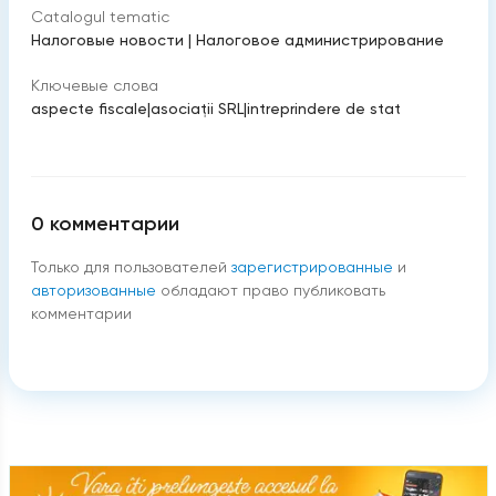
Catalogul tematic
Налоговые новости
|
Налоговое администрирование
Ключевые слова
aspecte fiscale
|
asociații SRL
|
intreprindere de stat
0
комментарии
Только для пользователей
зарегистрированные
и
авторизованные
обладают право публиковать
комментарии