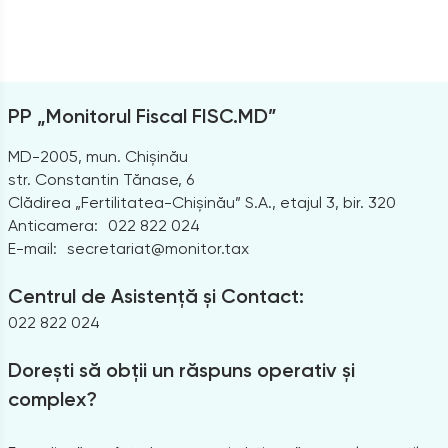
PP „Monitorul Fiscal FISC.MD”
MD-2005, mun. Chișinău
str. Constantin Tănase, 6
Clădirea „Fertilitatea-Chișinău” S.A., etajul 3, bir. 320
Anticamera:
022 822 024
E-mail:
secretariat@monitor.tax
Centrul de Asistență și Contact:
022 822 024
Dorești să obții un răspuns operativ și
complex?