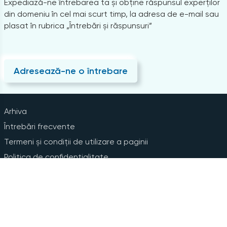
Expediază-ne întrebarea ta și obține răspunsul experților
din domeniu în cel mai scurt timp, la adresa de e-mail sau
plasat în rubrica „Întrebări și răspunsuri”
Adresează-ne o întrebare
Arhiva
Întrebări frecvente
Termeni și condiții de utilizare a paginii
Politica de confidențialitate
Instrucțiuni pentru ștergerea contului
Abonare la Newsline