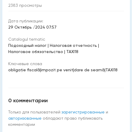
2383
просмотры
Дата публикации:
29 Октябрь /2024 07:57
Catalogul tematic
Подоходный налог
|
Налоговая отчетность
|
Налоговое обязательство
|
TAXI18
Ключевые слова
obligaţie fiscală
|
impozit pe venit
|
dare de seamă
|
TAXI18
0
комментарии
Только для пользователей
зарегистрированные
и
авторизованные
обладают право публиковать
комментарии