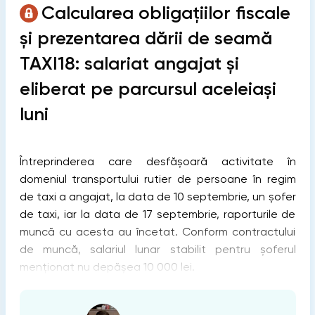
Calcularea obligațiilor fiscale
și prezentarea dării de seamă
TAXI18: salariat angajat și
eliberat pe parcursul aceleiași
luni
Întreprinderea care desfășoară activitate în
domeniul transportului rutier de persoane în regim
de taxi a angajat, la data de 10 septembrie, un șofer
de taxi, iar la data de 17 septembrie, raporturile de
muncă cu acesta au încetat. Conform contractului
de muncă, salariul lunar stabilit pentru șoferul
menționat nu depășea 10 000 lei.