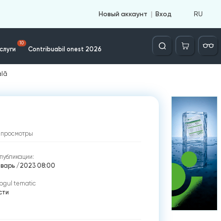
RU
Новый аккаунт
Вход
Căutare
10
слуги
Contribuabil onest 2026
ală
просмотры
публикации:
нварь /2023 08:00
ogul tematic
сти