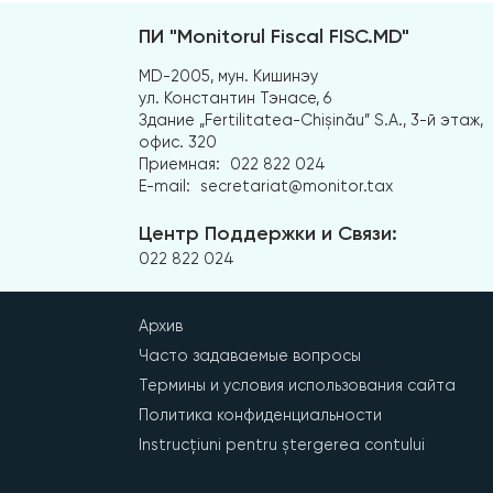
ПИ "Monitorul Fiscal FISC.MD"
MD-2005, мун. Кишинэу
ул. Константин Тэнасе, 6
Здание „Fertilitatea-Chișinău” S.A., 3-й этаж,
офис. 320
Приемная:
022 822 024
E-mail:
secretariat@monitor.tax
Центр Поддержки и Связи:
022 822 024
Архив
Часто задаваемые вопросы
Термины и условия использования сайта
Политика конфиденциальности
Instrucțiuni pentru ștergerea contului