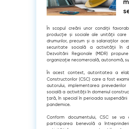
m
s
În scopul creării unor condiții favorab
producție și sociale ale unității care 
drumurilor, precum și a salariaților ac
securitate socială a activității în dom
Dezvoltării Regionale (MIDR) propun
organizație necomercială, autonomă, su
În acest context, autoritatea a el
Constructorilor (CSC) care a fost examin
autorului, implementarea prevederilor 
socială a activității în domeniul constru
țară, în special în perioada suspendării a
pandemice.
Conform documentului, CSC se va con
participarea benevolă a întreprinderil