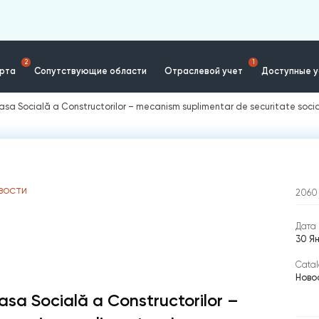
2
1
ерта
Сопутствующие области
Отраслевой учет
Доступные у
asa Socială a Constructorilor – mecanism suplimentar de securitate soci
ВОСТИ
2060
Дата 
30 Я
Catal
Ново
asa Socială a Constructorilor –