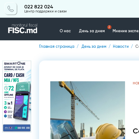
022 822 024
Центр поддержки и связи
2
О нас
День за днем
Мнение эксп
Главная страница
День за днем
Новости
C
Контакты
НО
C