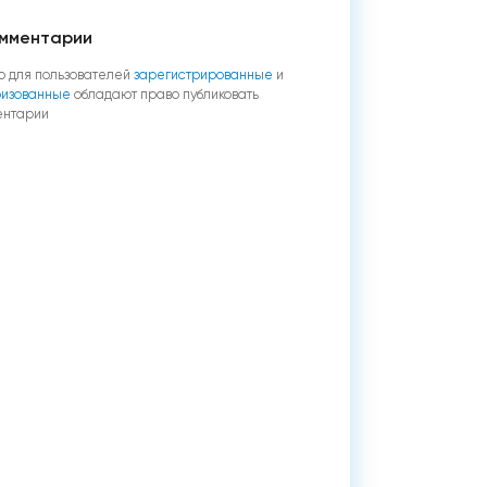
мментарии
о для пользователей
зарегистрированные
и
ризованные
обладают право публиковать
ентарии