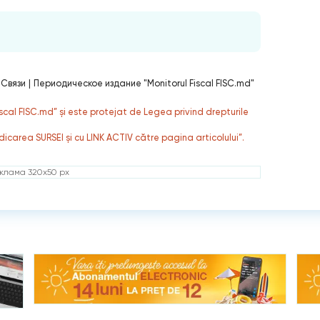
 Связи
|
Периодическое издание "Monitorul Fiscal FISC.md"
fiscal FISC.md” și este protejat de Legea privind drepturile
dicarea SURSEI și cu LINK ACTIV către pagina articolului”.
клама 320x50 px