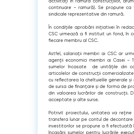
activități în ramura construcțiilor, drum
continuare – ramură). Se propune ca f
sindicale reprezentative din ramură.
În condițiile aprobării inițiativei în r
CSC urmează a fi instituit un fond, în 
fiecare membru al CSC.
Astfel, salariații membri ai CSC ar urma
agenții economici membri ai Casei – 1% 
sumelor încasate de unitățile din con
articolelor de construcții comercializate
cu reflectarea la cheltuielile generale și
de sursa de finanțare și de forma de pr
din valoarea lucrărilor de construcții.
acceptate și alte surse.
Potrivit proiectului, unitatea va rețin
transfera lunar pe contul de decontare a
investitorilor se propune a fi efectuat
încasării sumelor pentru lucrările execu