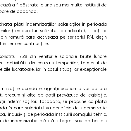
mează a fi păstrate la una sau mai multe instituții de
ătoare de dobândă.
tinată plății îndemnizațiilor salariaților în perioada
riilor (temperaturi scăzute sau ridicate), situațiilor
 din ramură care activează pe teritoriul RM, dețin
în termen contribuțiile.
nstitui 75% din veniturile salariale brute lunare
erii activității din cauza intemperiilor, termenul de
zile lucrătoare, iar în cazul situațiilor excepționale
mnizațiile acordate, agenții economici vor datora
at, precum și alte obligații prevăzute de legislație,
lății indemnizațiilor. Totodată, se propune ca plata
da în care salariatul va beneficia de indemnizație
inclusiv și pe perioada instituirii șomajului tehnic,
ă de indemnizație plătită integral sau parțial din