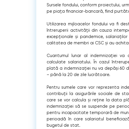
Sursele fondului, conform proiectului, ur
pe piața financiar-bancară, fiind purt
Utilizarea mijloacelor fondului va fi des
întreruperii activității din cauza intempe
excepționale și pandemice, salariaților
calitatea de membri ai CSC și au achitat 
Cuantumul lunar al indemnizației va co
calculate salariatului. În cazul întrerup
plată a indemnizației nu va depăși 60 de 
– până la 20 de zile lucrătoare.
Pentru sumele care vor reprezenta inde
contribuții la asigurările sociale de st
care se vor calcula și reține la data p
indemnizației să se suspende pe perioa
pentru incapacitate temporară de muncă, 
perioadă în care salariatul beneficiaz
bugetul de stat.