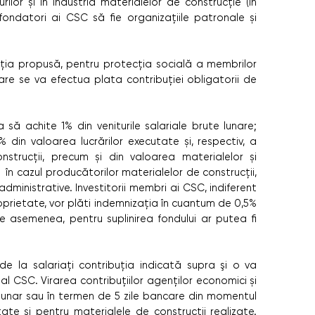
urilor și în industria materialelor de construcție (în
ondatori ai CSC să fie organizațiile patronale și
edacția propusă, pentru protecția socială a membrilor
care se va efectua plata contribuției obligatorii de
 să achite 1% din veniturile salariale brute lunare;
din valoarea lucrărilor executate și, respectiv, a
strucții, precum și din valoarea materialelor și
 în cazul producătorilor materialelor de construcții,
 administrative. Investitorii membri ai CSC, indiferent
oprietate, vor plăti indemnizația în cuantum de 0,5%
 De asemenea, pentru suplinirea fondului ar putea fi
e de la salariați contribuția indicată supra şi o va
l CSC. Virarea contribuțiilor agenților economici și
ă lunar sau în termen de 5 zile bancare din momentul
tate și pentru materialele de construcții realizate.