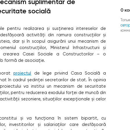
ecanism suplimentar de
ecuritate socială
0
ко
Тольк
авто
ile pentru realizarea și susținerea intereselor de
комм
desfășoară activități din ramura construcțiilor și
esteia, dar și în scopul asigurării unui mecanism de
eniul construcțiilor, Ministerul Infrastructurii și
e crearea Casei Sociale a Constructorilor – o
b formă de asociație.
aborat
proiectul
de lege privind Casa Socială a
at în cadrul ședinței secretarilor de stat. În opinia
proiectului va institui un mecanism de securitate
cțiilor, pentru reducerea exodului forței de muncă din
ctivității sezoniere, situațiilor excepționale și celor
stitui și va funcționa în sistem bipartit, cu
or, investitorilor și salariaților care desfășoară