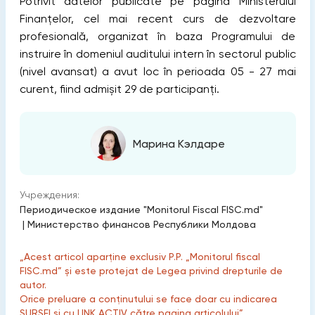
Potrivit datelor publicate pe pagina Ministerului
Finanțelor, cel mai recent curs de dezvoltare
profesională, organizat în baza Programului de
instruire în domeniul auditului intern în sectorul public
(nivel avansat) a avut loc în perioada 05 - 27 mai
curent, fiind admișit 29 de participanți.
Марина Кэлдаре
Учреждения:
Периодическое издание "Monitorul Fiscal FISC.md"
|
Министерство финансов Республики Молдова
„Acest articol aparține exclusiv P.P. „Monitorul fiscal
FISC.md” și este protejat de Legea privind drepturile de
autor.
Orice preluare a conținutului se face doar cu indicarea
SURSEI și cu LINK ACTIV către pagina articolului”.