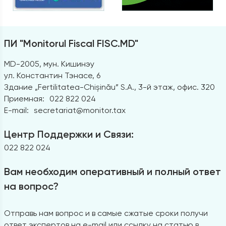
ПИ "Monitorul Fiscal FISC.MD"
MD-2005, мун. Кишинэу
ул. Константин Тэнасе, 6
Здание „Fertilitatea-Chișinău” S.A., 3-й этаж, офис. 320
Приемная:
022 822 024
E-mail:
secretariat@monitor.tax
Центр Поддержки и Связи:
022 822 024
Вам необходим оперативный и полный ответ
на вопрос?
Отправь нам вопрос и в самые сжатые сроки получи
ответ экспертов на e-mail или ссылку на статью в