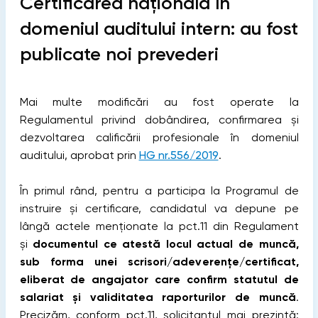
Certificarea națională în
domeniul auditului intern: au fost
publicate noi prevederi
Mai multe modificări au fost operate la
Regulamentul privind dobândirea, confirmarea și
dezvoltarea calificării profesionale în domeniul
auditului, aprobat prin
HG nr.556/2019
.
În primul rând, pentru a participa la Programul de
instruire și certificare, candidatul va depune pe
lângă actele menționate la pct.11 din Regulament
și
documentul ce atestă locul actual de muncă,
sub forma unei scrisori/adeverențe/certificat,
eliberat de angajator care confirm statutul de
salariat și validitatea raporturilor de muncă
.
Precizăm, conform pct.11, solicitantul mai prezintă: