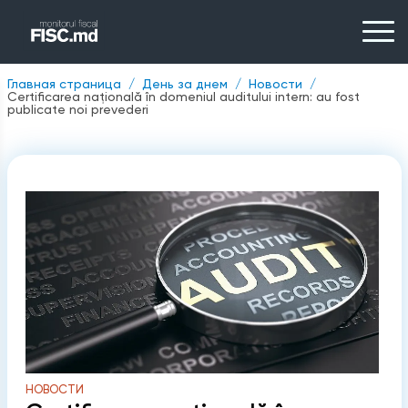
Главная страница
День за днем
Новости
Certificarea națională în domeniul auditului intern: au fost
publicate noi prevederi
НОВОСТИ