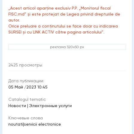
„Acest articol aparține exclusiv P.P. „Monitorul fiscal
FISC.md” și este protejat de Legea privind drepturile de
autor.
Orice preluare a conținutului se face doar cu indicarea
SURSEI și cu LINK ACTIV către pagina articolului”.
реклама 320x50 px
2425
просмотры
Дата публикации:
05 Май /2023 10:45
Catalogul tematic
Новости
|
Электронные услуги
Ключевые слова
noutati
|
servicii electronice