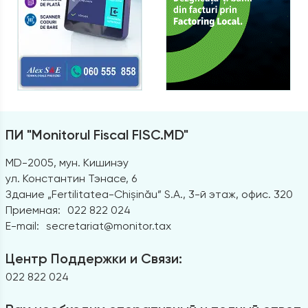
ПИ "Monitorul Fiscal FISC.MD"
MD-2005, мун. Кишинэу
ул. Константин Тэнасе, 6
Здание „Fertilitatea-Chișinău” S.A., 3-й этаж, офис. 320
Приемная:
022 822 024
E-mail:
secretariat@monitor.tax
Центр Поддержки и Связи:
022 822 024