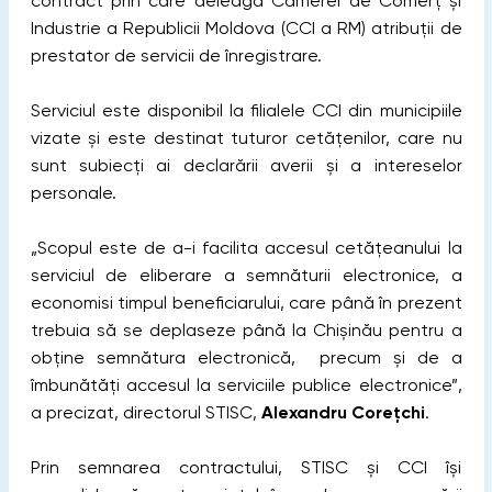
contract prin care deleagă Camerei de Comerț și
Industrie a Republicii Moldova (CCI a RM) atribuții de
prestator de servicii de înregistrare.
Serviciul este disponibil la filialele CCI din municipiile
vizate și este destinat tuturor cetățenilor, care nu
sunt subiecți ai declarării averii și a intereselor
personale.
„Scopul este de a-i facilita accesul cetățeanului la
serviciul de eliberare a semnăturii electronice, a
economisi timpul beneficiarului, care până în prezent
trebuia să se deplaseze până la Chișinău pentru a
obține semnătura electronică, precum și de a
îmbunătăți accesul la serviciile publice electronice”,
a precizat, directorul STISC,
Alexandru Corețchi
.
Prin semnarea contractului, STISC și CCI își