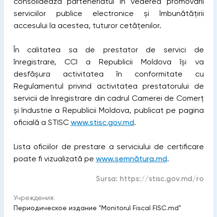
consolidează parteneriatul în vederea promovării
serviciilor publice electronice și îmbunătățirii
accesului la acestea, tuturor cetățenilor.
În calitatea sa de prestator de servici de
înregistrare, CCI a Republicii Moldova își va
desfășura activitatea în conformitate cu
Regulamentul privind activitatea prestatorului de
servicii de înregistrare din cadrul Camerei de Comerț
și Industrie a Republicii Moldova, publicat pe pagina
oficială a STISC
www.stisc.gov.md
.
Lista oficiilor de prestare a serviciului de certificare
poate fi vizualizată pe
www.semnătura.md
.
Sursa:
https://stisc.gov.md/ro
Учреждения:
Периодическое издание "Monitorul Fiscal FISC.md"