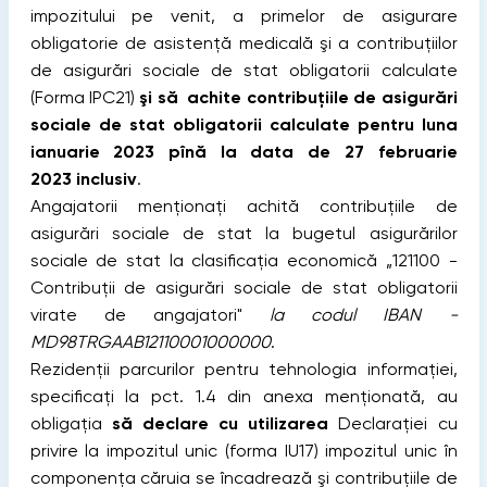
impozitului pe venit, a primelor de asigurare
obligatorie de asistenţă medicală şi a contribuţiilor
de asigurări sociale de stat obligatorii calculate
(Forma IPC21)
şi să achite contribuţiile de asigurări
sociale de stat obligatorii calculate pentru luna
ianuarie 2023 pînă la data de 27 februarie
2023 inclusiv
.
Angajatorii menţionaţi achită contribuţiile de
asigurări sociale de stat la bugetul asigurărilor
sociale de stat la clasificaţia economică „121100 -
Contribuţii de asigurări sociale de stat obligatorii
virate de angajatori"
la codul IBAN -
MD98TRGAAB12110001000000
.
Rezidenţii parcurilor pentru tehnologia informaţiei,
specificaţi la pct. 1.4 din anexa menţionată, au
obligaţia
să declare cu utilizarea
Declaraţiei cu
privire la impozitul unic (forma IU17) impozitul unic în
componenţa căruia se încadrează şi contribuţiile de