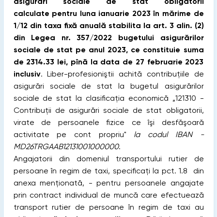
asigurări sociale de stat obligatorii
calculate pentru luna ianuarie 2023 în mărime de
1/12 din taxa fixă anuală stabilita la art. 3 alin. (2)
din Legea nr. 357/2022 bugetului asigurărilor
sociale de stat pe anul 2023, ce constituie suma
de 2314.33 lei, pînă la data de 27 februarie 2023
inclusiv
. Liber-profesioniştii achită contribuţiile de
asigurări sociale de stat la bugetul asigurărilor
sociale de stat la clasificaţia economică „121310 -
Contribuţii de asigurări sociale de stat obligatorii,
virate de persoanele fizice ce îşi desfăşoară
activitate pe cont propriu"
la codul IBAN -
MD26TRGAAB12131001000000
.
Angajatorii din domeniul transportului rutier de
persoane în regim de taxi, specificaţi la pct. 1.8 din
anexa menţionată, - pentru persoanele angajate
prin contract individual de muncă care efectuează
transport rutier de persoane în regim de taxi au