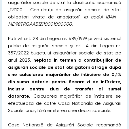
asigurărilor sociale de stat la clasificaţia economică
„121100 - Contribuţii de asigurări sociale de stat
obligatorii virate de angajatori"
la codul IBAN -
MD98TRGAAB12110001000000
.
Potrivit art. 28 din Legea nr. 489/1999 privind sistemul
public de asigurări sociale şi art. 4 din Legea nr.
357/2022 bugetului asigurărilor sociale de stat pe
anul 2023,
neplata în termen a contribuţiilor de
asigurări sociale de stat obligatorii atrage după
sine calcularea majorărilor de întîrziere de 0,1%
din suma datoriei pentru fiecare zi de întîrziere,
inclusiv pentru ziua de transfer al sumei
datorate.
Calcularea majorărilor de întîrziere se
efectuează de către Casa Naţională de Asigurări
Sociale lunar, fără emiterea unei decizii speciale.
Casa Naţională de Asigurări Sociale recomandă