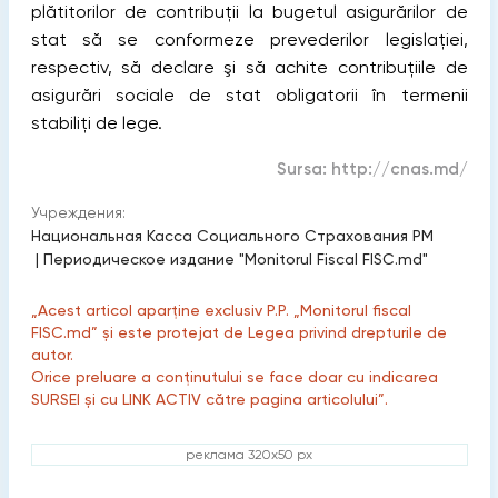
plătitorilor de contribuţii la bugetul asigurărilor de
stat să se conformeze prevederilor legislaţiei,
respectiv, să declare şi să achite contribuţiile de
asigurări sociale de stat obligatorii în termenii
stabiliţi de lege.
Sursa:
http://cnas.md/
Учреждения:
Национальная Касса Социального Страхования РМ
|
Периодическое издание "Monitorul Fiscal FISC.md"
„Acest articol aparține exclusiv P.P. „Monitorul fiscal
FISC.md” și este protejat de Legea privind drepturile de
autor.
Orice preluare a conținutului se face doar cu indicarea
SURSEI și cu LINK ACTIV către pagina articolului”.
реклама 320x50 px