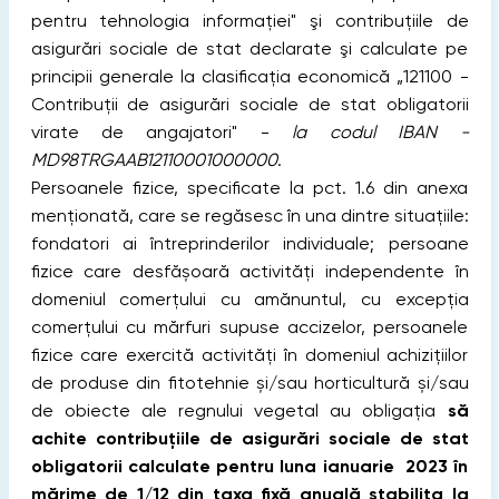
pentru tehnologia informației" şi contribuţiile de
asigurări sociale de stat declarate şi calculate pe
principii generale la clasificaţia economică „121100 -
Contribuţii de asigurări sociale de stat obligatorii
virate de angajatori" -
la codul IBAN -
MD98TRGAAB12110001000000
.
Persoanele fizice, specificate la pct. 1.6 din anexa
menţionată, care se regăsesc în una dintre situațiile:
fondatori ai întreprinderilor individuale; persoane
fizice care desfășoară activități independente în
domeniul comerțului cu amănuntul, cu excepția
comerțului cu mărfuri supuse accizelor, persoanele
fizice care exercită activităţi în domeniul achizițiilor
de produse din fitotehnie și/sau horticultură și/sau
de obiecte ale regnului vegetal au obligaţia
să
achite contribuţiile de asigurări sociale de stat
obligatorii calculate pentru luna ianuarie 2023 în
mărime de 1/12 din taxa fixă anuală stabilita la