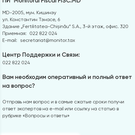
ПИ "Monitorul Fiscal FISC.MD"
MD-2005, мун. Кишинэу
ул. Константин Тэнасе, 6
Здание „Fertilitatea-Chișinău” S.A., 3-й этаж, офис. 320
Приемная:
022 822 024
E-mail:
secretariat@monitor.tax
Центр Поддержки и Связи:
022 822 024
Вам необходим оперативный и полный ответ
на вопрос?
Отправь нам вопрос и в самые сжатые сроки получи
ответ экспертов на e-mail или ссылку на статью в
рубрике «Вопросы и ответы»