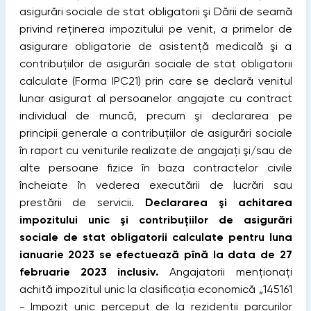
asigurări sociale de stat obligatorii şi
Dării de seamă
privind reţinerea impozitului pe venit, a primelor de
asigurare obligatorie de asistenţă medicală şi a
contribuţiilor de asigurări sociale de stat obligatorii
calculate (Forma IPC21) prin care se declară venitul
lunar asigurat al persoanelor angajate cu contract
individual de muncă, precum şi declararea pe
principii generale a contribuţiilor de asigurări sociale
în raport cu veniturile realizate de angajaţi şi/sau de
alte persoane fizice în baza contractelor civile
încheiate în vederea executării de lucrări sau
prestării de servicii.
Declararea şi achitarea
impozitului unic şi contribuţiilor de asigurări
sociale de stat obligatorii calculate pentru luna
ianuarie 2023 se efectuează pînă la data de 27
februarie 2023 inclusiv.
Angajatorii menţionaţi
achită impozitul unic la clasificaţia economică „145161
- Impozit unic perceput de la rezidenții parcurilor