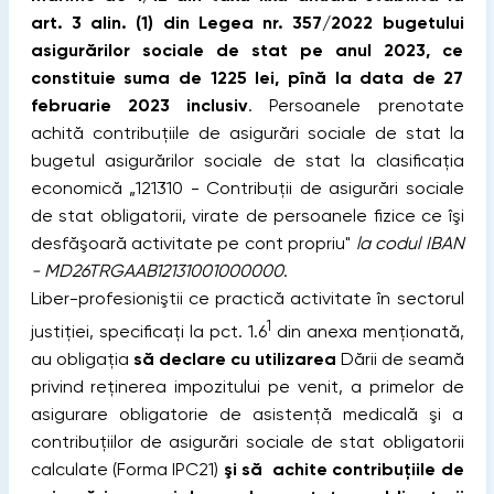
art. 3 alin. (1) din Legea nr. 357/2022 bugetului
asigurărilor sociale de stat pe anul 2023, ce
constituie suma de 1225 lei, pînă la data de 27
februarie 2023 inclusiv
. Persoanele prenotate
achită contribuţiile de asigurări sociale de stat la
bugetul asigurărilor sociale de stat la clasificaţia
economică „121310 - Contribuţii de asigurări sociale
de stat obligatorii, virate de persoanele fizice ce îşi
desfăşoară activitate pe cont propriu"
la codul IBAN
- MD26TRGAAB12131001000000
.
Liber-profesioniştii ce practică activitate în sectorul
1
justiţiei, specificaţi la pct. 1.6
din anexa menţionată,
au obligaţia
să declare cu utilizarea
Dării de seamă
privind reţinerea impozitului pe venit, a primelor de
asigurare obligatorie de asistenţă medicală şi a
contribuţiilor de asigurări sociale de stat obligatorii
calculate (Forma IPC21)
şi să achite contribuţiile de