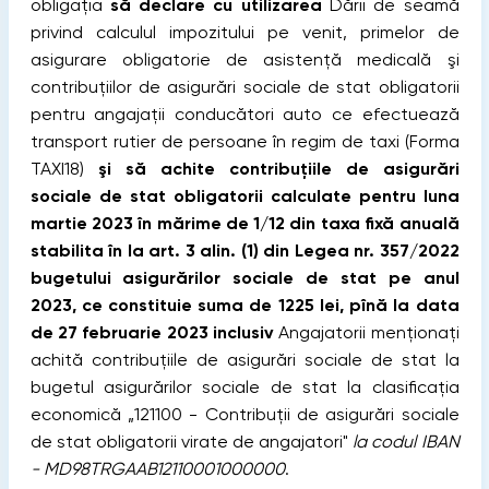
obligaţia
să declare cu utilizarea
Dării de seamă
privind calculul impozitului pe venit, primelor de
asigurare obligatorie de asistență medicală şi
contribuțiilor de asigurări sociale de stat obligatorii
pentru angajații conducători auto ce efectuează
transport rutier de persoane în regim de taxi (Forma
TAXI18)
şi să achite contribuţiile de asigurări
sociale de stat obligatorii calculate pentru luna
martie 2023 în mărime de 1/12 din taxa fixă anuală
stabilita în la art. 3 alin. (1) din Legea nr. 357/2022
bugetului asigurărilor sociale de stat pe anul
2023, ce constituie suma de 1225 lei, pînă la data
de 27 februarie 2023 inclusiv
Angajatorii menţionaţi
achită contribuţiile de asigurări sociale de stat la
bugetul asigurărilor sociale de stat la clasificaţia
economică „121100 - Contribuţii de asigurări sociale
de stat obligatorii virate de angajatori"
la codul IBAN
- MD98TRGAAB12110001000000
.