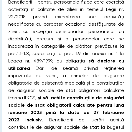
Beneficiarii - pentru persoanele fizice care exercită
activități în calitate de zilieri în temeiul Legii nr.
22/2018 privind exercitarea unei activități
necalificate cu caracter ocazional desfășurate de
zilieri, cu excepția pensionarilor, persoanelor cu
dizabilități, precum şi a persoanelor care se
încadrează în categoriile de plătitori prevăzute la
pct.1.1-1.8, specificaţi la pct. 1.9 din anexa nr. 1 la
Legea nr. 489/1999,
au obligaţia
să declare cu
utilizarea
Dării de seamă privind reţinerea
impozitului pe venit, a primelor de asigurare
obligatorie de asistenţă medicală şi a contribuţiilor
de asigurări sociale de stat obligatorii calculate
(Forma IPC21)
şi să achite contribuţiile de asigurări
sociale de stat obligatorii calculate pentru luna
ianuarie 2023 pînă la data de 27 februarie
2023 inclusiv
. Beneficiarii de lucrări achită
contribuţiile de asigurări sociale de stat la bugetul