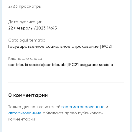
2783
просмотры
Дата публикации:
22 Февраль /2023 14:45
Catalogul tematic
Государственное социальное страхование
|
IPC21
Ключевые слова
contributii sociale
|
contribuabil
|
IPC21
|
asigurare sociala
0
комментарии
Только для пользователей
зарегистрированные
и
авторизованные
обладают право публиковать
комментарии