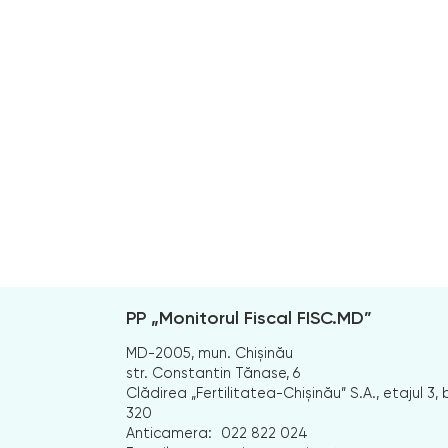
PP „Monitorul Fiscal FISC.MD”
MD-2005, mun. Chișinău
str. Constantin Tănase, 6
Clădirea „Fertilitatea-Chișinău” S.A., etajul 3, b
320
Anticamera:
022 822 024