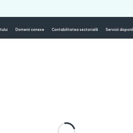
tului
Domenii conexe
Contabilitatea sectorială
Servicii disponi