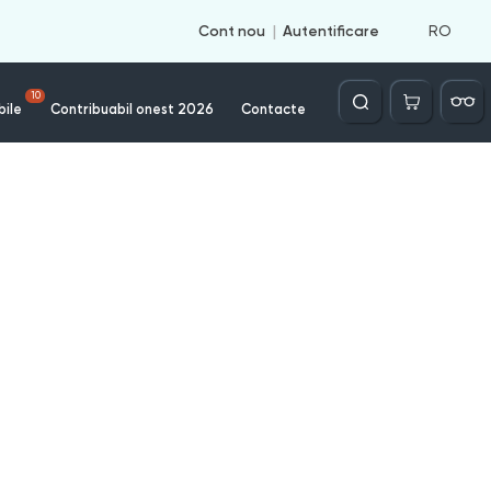
RO
Cont nou
Autentificare
Căutare
10
bile
Contribuabil onest 2026
Contacte