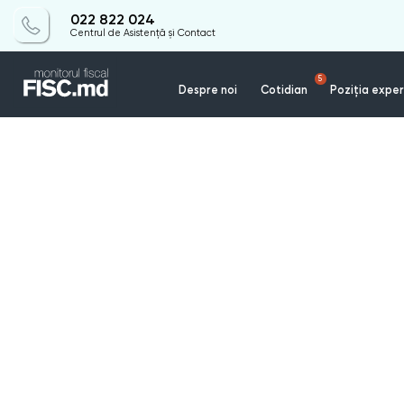
022 822 024
Centrul de Asistență și Contact
5
Despre noi
Cotidian
Poziția exper