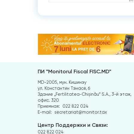
ПИ "Monitorul Fiscal FISC.MD"
MD-2005, мун. Кишинэу
ул. Константин Тэнасе, 6
Здание „Fertilitatea-Chișinău” S.A., 3-й этаж,
офис. 320
Приемная:
022 822 024
E-mail:
secretariat@monitor.tax
Центр Поддержки и Связи:
022 822 024