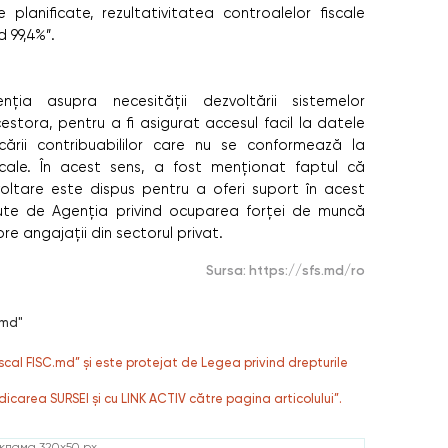
 planificate, rezultativitatea controalelor fiscale
d 99,4%”.
ia asupra necesității dezvoltării sistemelor
estora, pentru a fi asigurat accesul facil la datele
ficării contribuabililor care nu se conformează la
iscale. În acest sens, a fost menționat faptul că
oltare este dispus pentru a oferi suport în acest
ținute de Agenția privind ocuparea forței de muncă
re angajații din sectorul privat.
Sursa:
https://sfs.md/ro
.md"
fiscal FISC.md” și este protejat de Legea privind drepturile
dicarea SURSEI și cu LINK ACTIV către pagina articolului”.
клама 320x50 px