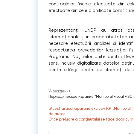
controalelor fiscale efectuate din cele
efectuate din cele planificate constituin
Reprezentanții UNDP au atras atenț
informaționale și interoperabilitatea ac
necesare efectuării analizei și identi
respectarea prevederilor legislației f
Programul Națiunilor Unite pentru Dezv
sens, inclusiv digitalizare datelor de
pentru a lărgi spectrul de informații desp
Учреждения:
Периодическое издание "Monitorul Fiscal FISC
„Acest articol aparține exclusiv P.P. „Monitorul 
de autor.
Orice preluare a conținutului se face doar cu in
ре