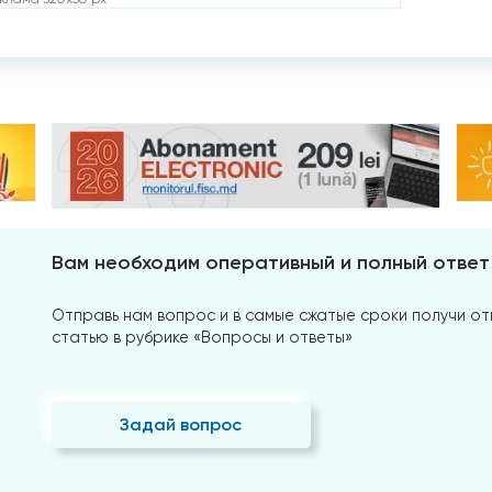
Вам необходим оперативный и полный ответ
Отправь нам вопрос и в самые сжатые сроки получи отв
статью в рубрике «Вопросы и ответы»
Задай вопрос