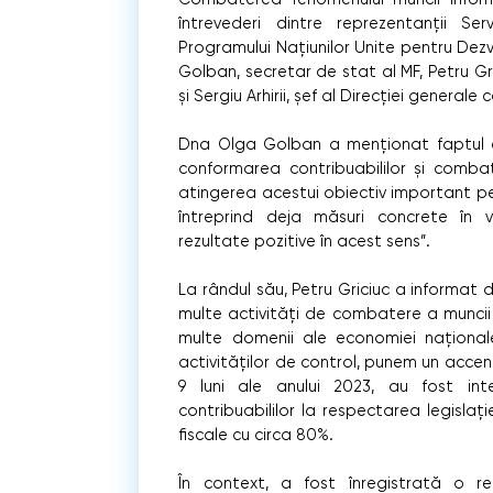
întrevederi dintre reprezentanții Serv
Programului Națiunilor Unite pentru Dezv
Golban, secretar de stat al MF, Petru Gric
și Sergiu Arhirii, șef al Direcției general
Dna Olga Golban a menționat faptul c
conformarea contribuabililor și combat
atingerea acestui obiectiv important pe
întreprind deja măsuri concrete în v
rezultate pozitive în acest sens”.
La rândul său, Petru Griciuc a informat 
multe activități de combatere a muncii ne
multe domenii ale economiei naționale
activităților de control, punem un acce
9 luni ale anului 2023, au fost int
contribuabililor la respectarea legislație
fiscale cu circa 80%.
În context, a fost înregistrată o r