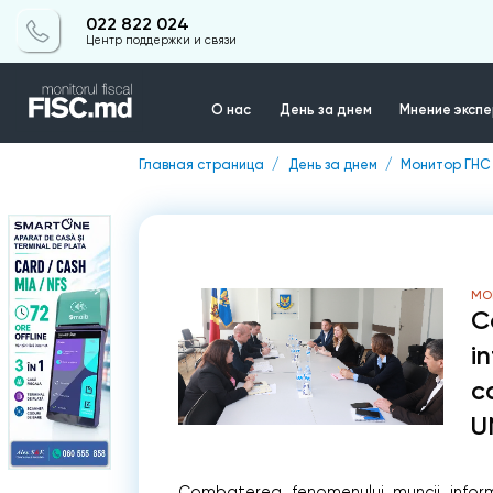
022 822 024
Центр поддержки и связи
О нас
День за днем
Мнение эксп
Главная страница
День за днем
Монитор ГНС
Контакты
МО
C
i
c
U
Combaterea fenomenului muncii informa