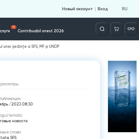
RU
Новый аккаунт
Вход
Căutare
10
слуги
Contribuabil onest 2026
l unei ședințe a SFS, MF și UNDP
просмотры
публикации:
оябрь /2023 08:30
ogul tematic
говые новости
евые слова
itate SFS