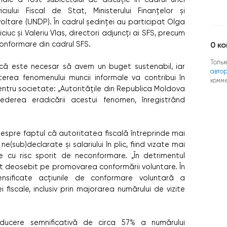
iciului Fiscal de Stat, Ministerului Finanțelor și
oltare (UNDP). În cadrul ședinței au participat Olga
iuc și Valeriu Vlas, directori adjuncți ai SFS, precum
e conformare din cadrul SFS.
0
ко
Тольк
ă este necesar să avem un buget sustenabil, iar
авто
erea fenomenului muncii informale va contribui în
комм
ntru societate: „Autoritățile din Republica Moldova
ederea eradicării acestui fenomen, înregistrând
despre faptul că autoritatea fiscală întreprinde mai
(sub)declarate și salariului în plic, fiind vizate mai
 cu risc sporit de neconformare. „În detrimentul
nt deosebit pe promovarea conformării voluntare. În
ensificate acțiunile de conformare voluntară a
i fiscale, inclusiv prin majorarea numărului de vizite
educere semnificativă de circa 57% a numărului