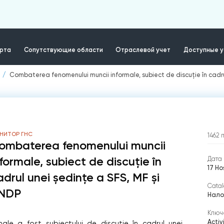
ерта
Сопутствующие области
Отраслевой учет
Доступные у
Combaterea fenomenului muncii informale, subiect de discuție în cadru
НИТОР ГНС
1462
ombaterea fenomenului muncii
nformale, subiect de discuție în
Дата 
17 Н
adrul unei ședințe a SFS, MF și
Catal
NDP
Нало
Ключ
Activ
le a fost subiectului de discuție în cadrul unei