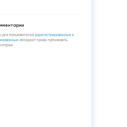
мментарии
о для пользователей
зарегистрированные
и
ризованные
обладают право публиковать
ентарии