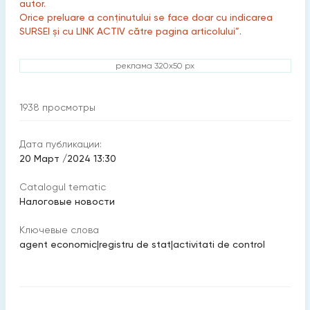
autor.
Orice preluare a conținutului se face doar cu indicarea
SURSEI și cu LINK ACTIV către pagina articolului”.
реклама 320x50 px
1938
просмотры
Дата публикации:
20 Март /2024 13:30
Catalogul tematic
Налоговые новости
Ключевые слова
agent economic
|
registru de stat
|
activitati de control