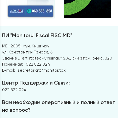
ПИ "Monitorul Fiscal FISC.MD"
MD-2005, мун. Кишинэу
ул. Константин Тэнасе, 6
Здание „Fertilitatea-Chișinău” S.A., 3-й этаж, офис. 320
Приемная:
022 822 024
E-mail:
secretariat@monitor.tax
Центр Поддержки и Связи:
022 822 024
Вам необходим оперативный и полный ответ
на вопрос?