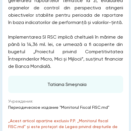
generarea rapoartelor tematice la zi, evaluarea
organelor de control din perspectiva atingerii
obiectivelor stabilite pentru perioada de raportare
în baza indicatorilor de performanță și valorilor-țintă.
Implementarea SI RSC implică cheltuieli în mărime de
până la 14,36 mil. lei, ce urmează a fi acoperite din
bugetul „Proiectul privind Competitivitatea
Întreprinderilor Micro, Mici și Mijlocii”, susținut financiar
de Banca Mondială.
Tatiana Smeșnaia
Учреждения:
Периодическое издание "Monitorul Fiscal FISC.md"
„Acest articol aparține exclusiv P.P. „Monitorul fiscal
FISC.md” și este protejat de Legea privind drepturile de