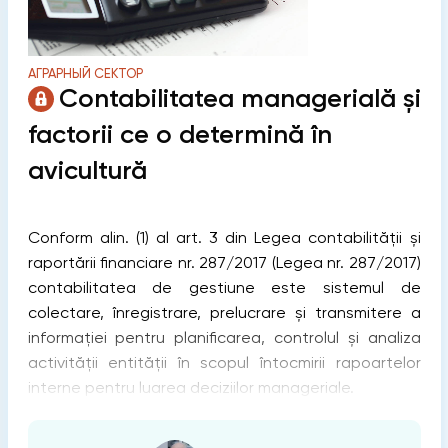
АГРАРНЫЙ СЕКТОР
Contabilitatea managerială și
factorii ce o determină în
avicultură
Conform alin. (1) al art. 3 din Legea contabilității și
raportării financiare nr. 287/2017 (Legea nr. 287/2017)
contabilitatea de gestiune este sistemul de
colectare, înregistrare, prelucrare și transmitere a
informației pentru planificarea, controlul și analiza
activității entității în scopul întocmirii rapoartelor
interne pentru luarea deciziilor manageriale.