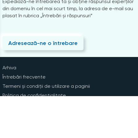
Expediază-ne întrebarea ta și obține răspunsul experților
din domeniu în cel mai scurt timp, la adresa de e-mail sau
plasat în rubrica „Întrebări și răspunsuri”
Adresează-ne o întrebare
Arhiva
Întrebări frecvente
Termeni și condiții de utilizare a paginii
Politica de confidențialitate
Instrucțiuni pentru ștergerea contului
Abonare la Newsline