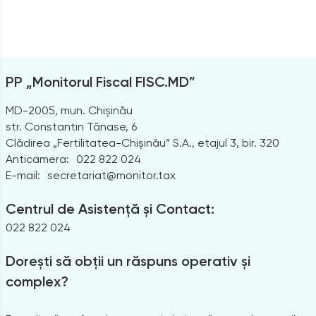
PP „Monitorul Fiscal FISC.MD”
MD-2005, mun. Chișinău
str. Constantin Tănase, 6
Clădirea „Fertilitatea-Chișinău” S.A., etajul 3, bir. 320
Anticamera:
022 822 024
E-mail:
secretariat@monitor.tax
Centrul de Asistență și Contact:
022 822 024
Dorești să obții un răspuns operativ și
complex?