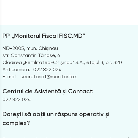
PP „Monitorul Fiscal FISC.MD”
MD-2005, mun. Chișinău
str. Constantin Tănase, 6
Clădirea „Fertilitatea-Chișinău” S.A., etajul 3, bir. 320
Anticamera:
022 822 024
E-mail:
secretariat@monitor.tax
Centrul de Asistență și Contact:
022 822 024
Dorești să obții un răspuns operativ și
complex?