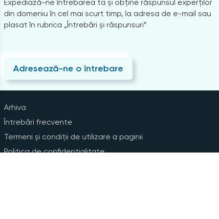
Expediază-ne întrebarea ta și obține răspunsul experților
din domeniu în cel mai scurt timp, la adresa de e-mail sau
plasat în rubrica „Întrebări și răspunsuri”
Adresează-ne o întrebare
Arhiva
Întrebări frecvente
Termeni și condiții de utilizare a paginii
Politica de confidențialitate
Instrucțiuni pentru ștergerea contului
Abonare la Newsline