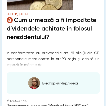
НЕРЕЗИДЕНТЫ
Cum urmează a fi impozitate
dividendele achitate în folosul
nerezidentului?
În conformitate cu prevederile art. 91 alin.(1) din CF,
persoanele menționate la art.90 rețin şi achită un
impozit în mărime de:
Виктория Черлинка
Учреждения:
Периодическое издание "Monitorul Fiscal FISC.md"