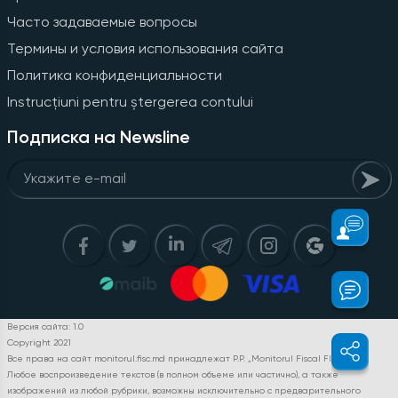
Часто задаваемые вопросы
Термины и условия использования сайта
Политика конфиденциальности
Instrucțiuni pentru ștergerea contului
Подписка на Newsline
Версия сайта: 1.0
Copyright 2021
Все права на сайт monitorul.fisc.md принадлежат P.P. „Monitorul Fiscal FISC.MD”.
Любое воспроизведение текстов (в полном объеме или частично), а также
изображений из любой рубрики, возможны исключительно с предварительного