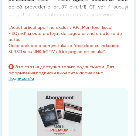
aplică prevederile art.87 alin.(1/1) CF vor fi supuși
obligațiilor fiscale aferente impozitului pe venit,
„Acest articol aparține exclusiv P.P. „Monitorul fiscal
FISC.md” și este protejat de Legea privind drepturile de
autor.
Orice preluare a conținutului se face doar cu indicarea
SURSEI și cu LINK ACTIV către pagina articolului”.
Эта статья доступна только подписчикам. Для
оформления подписки выберите абонемент
Подписан/а