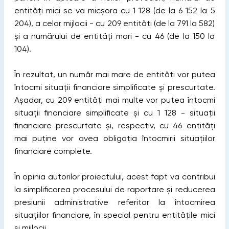
entități mici se va micșora cu 1 128 (de la 6 152 la 5
204), a celor mijlocii - cu 209 entități (de la 791 la 582)
și a numărului de entități mari - cu 46 (de la 150 la
104).
În rezultat, un număr mai mare de entități vor putea
întocmi situații financiare simplificate și prescurtate.
Așadar, cu 209 entități mai multe vor putea întocmi
situații financiare simplificate și cu 1 128 - situații
financiare prescurtate și, respectiv, cu 46 entități
mai puține vor avea obligația întocmirii situațiilor
financiare complete.
În opinia autorilor proiectului, acest fapt va contribui
la simplificarea procesului de raportare și reducerea
presiunii administrative referitor la întocmirea
situațiilor financiare, în special pentru entitățile mici
și mijlocii.