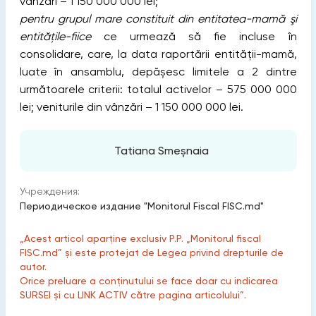
vânzări – 1 150 000 000 lei;
pentru grupul mare constituit din entitatea-mamă şi
entitățile-fiice
ce urmează să fie incluse în
consolidare, care, la data raportării entității-mamă,
luate în ansamblu, depășesc limitele a 2 dintre
următoarele criterii: totalul activelor – 575 000 000
lei; veniturile din vânzări – 1 150 000 000 lei.
Tatiana Smeșnaia
Учреждения:
Периодическое издание "Monitorul Fiscal FISC.md"
„Acest articol aparține exclusiv P.P. „Monitorul fiscal
FISC.md” și este protejat de Legea privind drepturile de
autor.
Orice preluare a conținutului se face doar cu indicarea
SURSEI și cu LINK ACTIV către pagina articolului”.