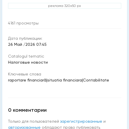
реклама 320x50 px
4161
просмотры
Дата публикации:
26 Май /2026 07:45
Catalogul tematic
Налоговые новости
Ключевые слова
raportare financiară
|
situatia financiara
|
Contabilitate
0
комментарии
Только для пользователей
зарегистрированные
и
авторизованные
обладают право публиковать