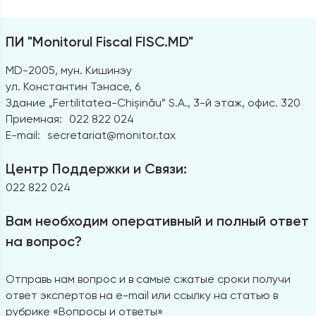
ПИ "Monitorul Fiscal FISC.MD"
MD-2005, мун. Кишинэу
ул. Константин Тэнасе, 6
Здание „Fertilitatea-Chișinău” S.A., 3-й этаж, офис. 320
Приемная:
022 822 024
E-mail:
secretariat@monitor.tax
Центр Поддержки и Связи:
022 822 024
Вам необходим оперативный и полный ответ
на вопрос?
Отправь нам вопрос и в самые сжатые сроки получи
ответ экспертов на e-mail или ссылку на статью в
рубрике «Вопросы и ответы»