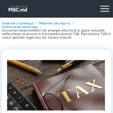
Главная страница
Мнение эксперта
Налоговая практика
Documentarea livrărilor de energie electrică și gaze naturale,
reflectarea acestora în Declarația privind TVA. Restituirea TVA în
cazul aplicării regimului de taxare inversă