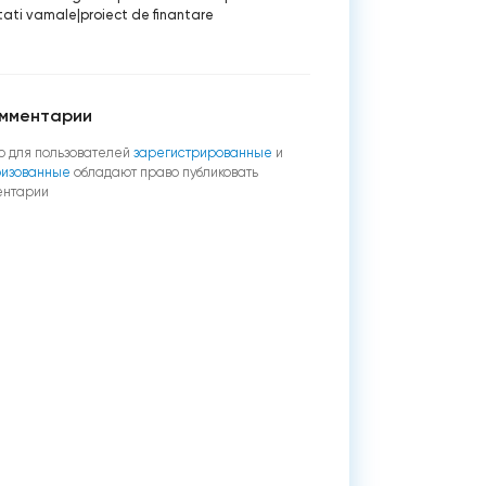
itati vamale
|
proiect de finantare
мментарии
о для пользователей
зарегистрированные
и
ризованные
обладают право публиковать
ентарии