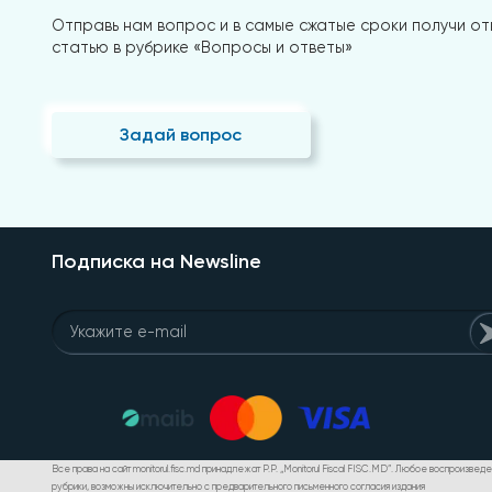
Отправь нам вопрос и в самые сжатые сроки получи отв
статью в рубрике «Вопросы и ответы»
Задай вопрос
Подписка на Newsline
Все права на сайт monitorul.fisc.md принадлежат P.P. „Monitorul Fiscal FISC.MD”. Любое воспроизве
рубрики, возможны исключительно с предварительного письменного согласия издания