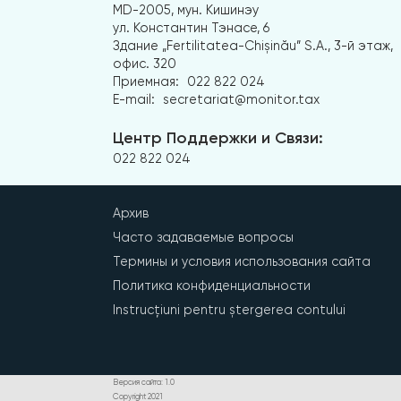
MD-2005, мун. Кишинэу
ул. Константин Тэнасе, 6
Здание „Fertilitatea-Chișinău” S.A., 3-й этаж,
офис. 320
Приемная:
022 822 024
E-mail:
secretariat@monitor.tax
Центр Поддержки и Связи:
022 822 024
Архив
Часто задаваемые вопросы
Термины и условия использования сайта
Политика конфиденциальности
Instrucțiuni pentru ștergerea contului
Версия сайта: 1.0
Copyright 2021