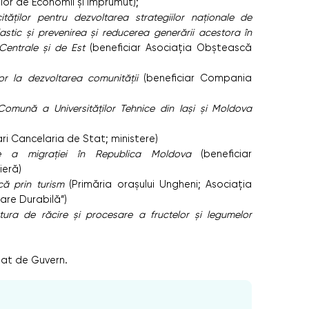
lor de Economii și Împrumut);
ităților pentru dezvoltarea strategiilor naționale de
stic și prevenirea și reducerea generării acestora în
 Centrale și de Est
(beneficiar Asociația Obștească
lor la dezvoltarea comunității
(beneficiar Compania
 Comună a Universităților Tehnice din Iași și Moldova
ari Cancelaria de Stat; ministere)
re a migrației în Republica Moldova
(beneficiar
ieră)
că prin turism
(Primăria orașului Ungheni; Asociația
are Durabilă”)
tura de răcire și procesare a fructelor și legumelor
bat de Guvern.