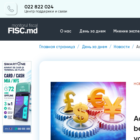
022 822 024
Центр поддержки и связи
О нас
День за днем
Мнение эксп
Главная страница
День за днем
Новости
A
Контакты
НО
A
be
v