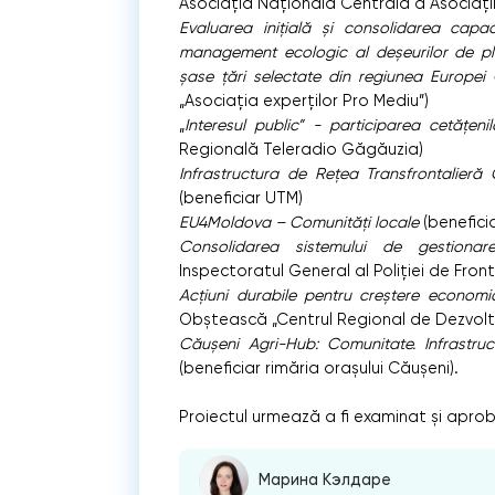
Asociația Națională Centrală a Asociații
Evaluarea inițială și consolidarea capac
management ecologic al deșeurilor de pla
șase țări selectate din regiunea Europei
„Asociația experților Pro Mediu”)
„
Interesul public” - participarea cetățeni
Regională Teleradio Găgăuzia)
Infrastructura de Rețea Transfrontalieră
(beneficiar UTM)
EU4Moldova – Comunități locale
(benefici
Consolidarea sistemului de gestiona
Inspectoratul General al Poliției de Front
Acțiuni durabile pentru creștere economi
Obștească „Centrul Regional de Dezvolt
Căușeni Agri-Hub: Comunitate. Infrastruc
(beneficiar rimăria orașului Căușeni).
Proiectul urmează a fi examinat și apro
Марина Кэлдаре