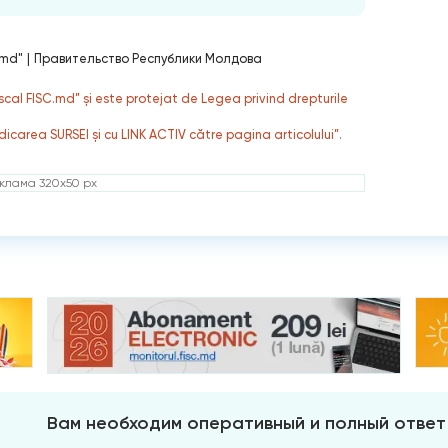
.md"
|
Правительство Республики Молдова
fiscal FISC.md” și este protejat de Legea privind drepturile
dicarea SURSEI și cu LINK ACTIV către pagina articolului”.
клама 320x50 px
Вам необходим оперативный и полный ответ