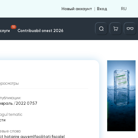
RU
Новый аккаунт
Вход
Căutare
10
слуги
Contribuabil onest 2026
просмотры
публикации:
евраль /2022 07:57
ogul tematic
сти
евые слова
ct hotarire guvern
|
facilitati fiscale
|