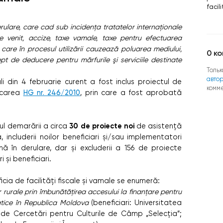
facil
erulare, care cad sub incidența tratatelor internaționale
pe venit, accize, taxe vamale, taxe pentru efectuarea
care în procesul utilizării cauzează poluarea mediului,
0
ко
pt de deducere pentru mărfurile şi serviciile destinate
Тольк
авто
i din 4 februarie curent a fost inclus proiectul de
комм
icarea
HG nr. 246/2010
, prin care a fost aprobată
30 de proiecte noi
ul demarării a circa
de asistență
, includerii noilor beneficiari și/sau implementatori
ă în derulare, dar și excluderii a 156 de proiecte
 și beneficiari.
ficia de facilități fiscale și vamale se enumeră:
 rurale prin îmbunătățirea accesului la finanțare pentru
atice în Republica Moldova
(beneficiari: Universitatea
 de Cercetări pentru Culturile de Câmp „Selecţia”;