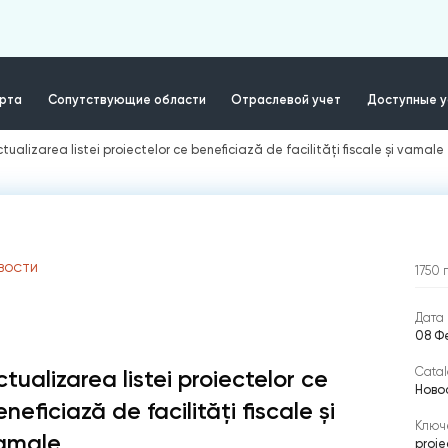
ерта
Сопутствующие области
Отраслевой учет
Доступные у
ctualizarea listei proiectelor ce beneficiază de facilități fiscale și vamale
ВОСТИ
1750
Дата 
08 Ф
Catal
ctualizarea listei proiectelor ce
Ново
neficiază de facilități fiscale și
Ключ
amale
proie