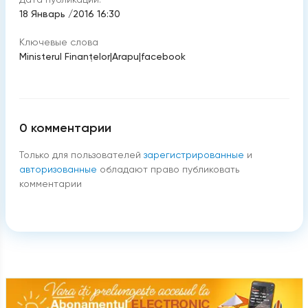
18 Январь /2016 16:30
Ключевые слова
Ministerul Finanţelor
|
Arapu
|
facebook
0
комментарии
Только для пользователей
зарегистрированные
и
авторизованные
обладают право публиковать
комментарии