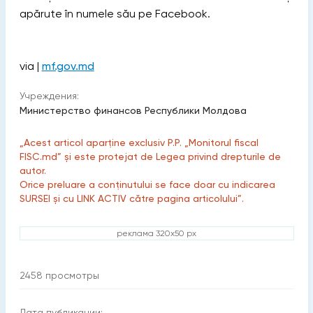
apărute în numele său pe Facebook.
via |
mf.gov.md
Учреждения:
Министерство финансов Республики Молдова
„Acest articol aparține exclusiv P.P. „Monitorul fiscal
FISC.md” și este protejat de Legea privind drepturile de
autor.
Orice preluare a conținutului se face doar cu indicarea
SURSEI și cu LINK ACTIV către pagina articolului”.
реклама 320x50 px
2458
просмотры
Дата публикации: