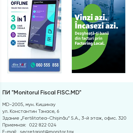
ПИ "Monitorul Fiscal FISC.MD"
MD-2005, мун. Кишинэу
ул. Константин Тэнасе, 6
Здание „Fertilitatea-Chișinău” S.A., 3-й этаж, офис. 320
Приемная:
022 822 024
E-mail:
secretariat@monitor.tax