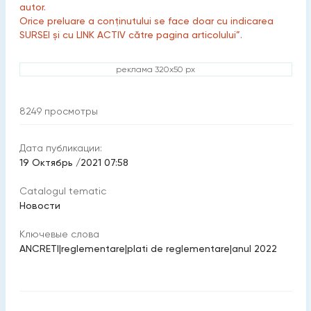
autor.
Orice preluare a conținutului se face doar cu indicarea
SURSEI și cu LINK ACTIV către pagina articolului”.
реклама 320x50 px
8249
просмотры
Дата публикации:
19 Октябрь /2021 07:58
Catalogul tematic
Новости
Ключевые слова
ANCRETI
|
reglementare
|
plati de reglementare
|
anul 2022