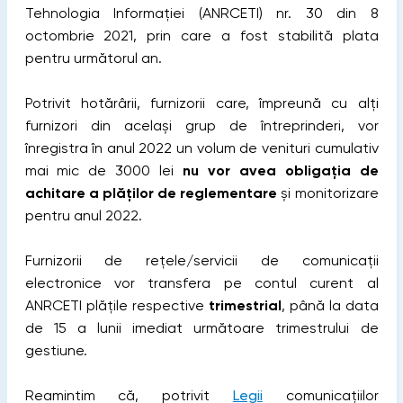
Tehnologia Informației (ANRCETI) nr. 30 din 8
octombrie 2021, prin care a fost stabilită plata
pentru următorul an.
Potrivit hotărârii, furnizorii care, împreună cu alți
furnizori din același grup de întreprinderi, vor
înregistra în anul 2022 un volum de venituri cumulativ
mai mic de 3000 lei
nu vor avea obligația de
achitare a plăților de reglementare
și monitorizare
pentru anul 2022.
Furnizorii de rețele/servicii de comunicații
electronice vor transfera pe contul curent al
ANRCETI plățile respective
trimestrial
, până la data
de 15 a lunii imediat următoare trimestrului de
gestiune.
Reamintim că, potrivit
Legii
comunicațiilor