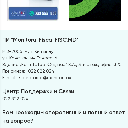
ПИ "Monitorul Fiscal FISC.MD"
MD-2005, мун. Кишинэу
ул. Константин Тэнасе, 6
Здание „Fertilitatea-Chișinău” S.A., 3-й этаж, офис. 320
Приемная:
022 822 024
E-mail:
secretariat@monitor.tax
Центр Поддержки и Связи:
022 822 024
Вам необходим оперативный и полный ответ
на вопрос?