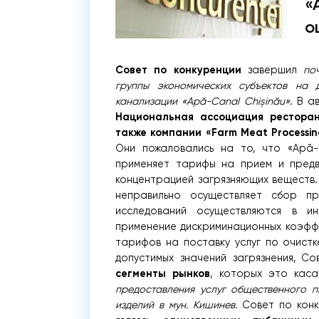
«
о
Совет по конкуренции
завершил
по
группы экономических субъектов на 
канализации «Apă-Canal Chișinău»
. В а
Национальная ассоциация ресторан
также компании «Farm Meat Processing
Они пожаловались на то, что «Apă-
применяет тарифы на прием и предв
концентрацией загрязняющих веществ.
неправильно осуществляет сбор пр
исследований осуществляются в инт
применение дискриминационных коэфф
тарифов на поставку услуг по очистк
допустимых значений загрязнения, С
сегменты рынков
, которых это кас
предоставления услуг общественного п
изделий в мун. Кишинев.
Совет по конку