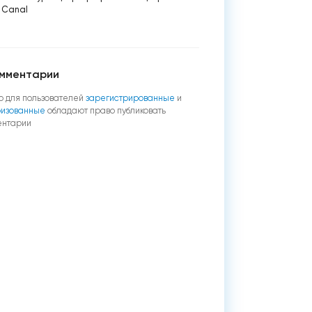
 Canal
мментарии
о для пользователей
зарегистрированные
и
ризованные
обладают право публиковать
ентарии