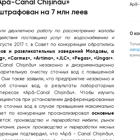
Apă-Canal Chișinău»
Apă-
штрафован на 7 млн леев
чти двухлетнюю работу по рассмотрению жалобы
0
ко
действия поставщика услуг по водоснабжению и
Тольк
вгусте 2017 г. в Совет по конкуренции обратились
авто
ов и развлекательных заведений Молдовы, а
комм
», «Carmez», «Artima», «JLC», «Pegas», «Ungar»
.
Canal Chișinău» незаконно и дискриминационно
арительную очистку сточных вод с повышенной
 Они также заявили, что предприятие незаконно и
об сточных вод, а результаты лабораторных
ересах «Apă-Canal Chișinău».
Чтобы изучить
ициентов при установлении дифференцированных
е сточных вод в случае превышения максимально
основные
овет по конкуренции проанализировал
ается:
производство и переработка мебели, рынок
итания, рынок производства и переработки мясных
ренции подтвердил, что «Apă - Canal Chișinău»,