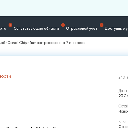
1
1
1
ерта
Сопутствующие области
Отраслевой учет
Доступные у
Apă-Canal Chișinău» оштрафован на 7 млн леев
ВОСТИ
2401
Дата 
23 Се
Catal
Ново
Ключ
Сове