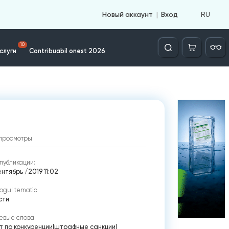
RU
Новый аккаунт
Вход
Căutare
10
слуги
Contribuabil onest 2026
просмотры
публикации:
нтябрь /2019 11:02
ogul tematic
сти
евые слова
т по конкуренции
|
штрафные санкции
|