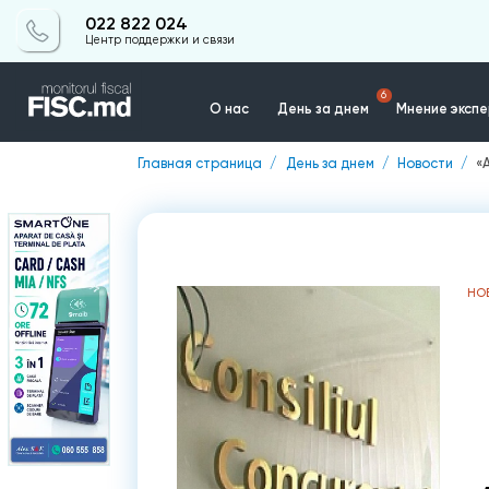
022 822 024
Центр поддержки и связи
6
О нас
День за днем
Мнение эксп
Главная страница
День за днем
Новости
«
Контакты
НО