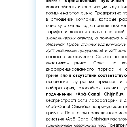
единственным публичным
являясь
водоснабжения и канализации в мун. 
позиции на этом рынке. Предприятие 
в отношении компаний, которые ра
очистку сточных вод с повышенной ко
тарифа и дополнительных платежей
экономических агентов, а примерно у 4
Яловенах. Пробы сточных вод взимались 
2,3% мебельных предприятий и 23% ком
согласно заключению Совета по кон
участников рынка. Совет по ко
дифференцированного тарифа и с
в отсутствии соответству
применяло
основании внутренних приказов и 
лаборатория, способная оценить у
подчинении «Apă-Canal Chișinău»
.
беспристрастности лаборатории и д
«Apă-Canal Chișinău» напрямую заинт
прибыли. По итогам проведенного исс
действия «Apă-Canal Chișinău» как з
лоу
применением незаконных мер
. Предпри