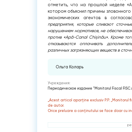
отметить, что на прошлой неделе «Ap
котором объяснил причины зловонного 
экономических агентов в согласов
предприятия, которые сливают сточны
нарушением нормативов, не обеспечивая
против «Apă-Canal Chișinău». Кроме тог
отказываются оплачивать дополнит
различных загрязняющих веществ в сточн
Ольга Коларь
Учреждения:
Периодическое издание "Monitorul Fiscal FISC
„Acest articol aparține exclusiv P.P. „Monitorul 
de autor.
Orice preluare a conținutului se face doar cu in
ре