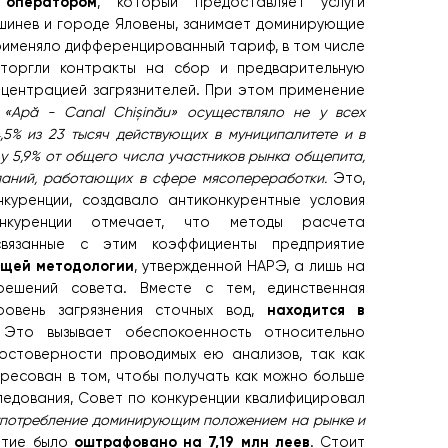
 оператором
, который предоставляет услуги
Кишинев и городе Яловены, занимает доминирующие
применяло дифференцированный тариф, в том числе
сторгли контракты на сбор и предварительную
нцентрацией загрязнителей. При этом применение
,
«Apă - Canal Chișinău» осуществляло не у всех
,5% из 23 тысяч действующих в муниципалитете и в
у 5,9% от общего числа участников рынка общепита,
паний, работающих в сфере мясопереработки.
Это,
куренции, создавало антиконкурентные условия
нкуренции отмечает, что методы расчета
вязанные с этим коэффициенты предприятие
ющей методологии
, утвержденной НАРЭ, а лишь на
решений совета. Вместе с тем, единственная
находится в
ровень загрязнения сточных вод,
 Это вызывает обеспокоенность относительно
остоверности проводимых ею анализов, так как
ересован в том, чтобы получать как можно больше
ледования, Совет по конкуренции квалифицировал
потребление доминирующим положением на рынке и
оштрафовано на 7,19 млн леев
ятие было
. Стоит