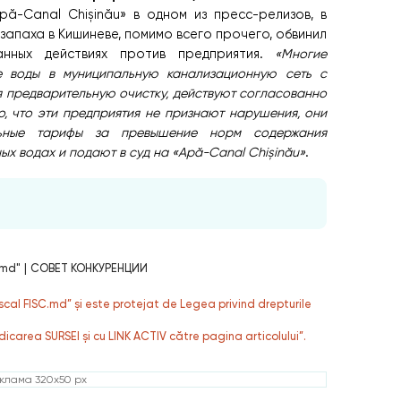
ă-Canal Chișinău» в одном из пресс-релизов, в
запаха в Кишиневе, помимо всего прочего, обвинил
анных действиях против предприятия.
«Многие
е воды в муниципальную канализационную сеть с
 предварительную очистку, действуют согласованно
о, что эти предприятия не признают нарушения, они
ельные тарифы за превышение норм содержания
ых водах и подают в суд на «Apă-Canal Chișinău»
.
.md"
|
СОВЕТ КОНКУРЕНЦИИ
fiscal FISC.md” și este protejat de Legea privind drepturile
dicarea SURSEI și cu LINK ACTIV către pagina articolului”.
клама 320x50 px