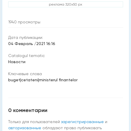
реклама 320x50 px
1940
просмотры
Дата публикации:
04 Февраль /2021 16:16
Catalogul tematic
Новости
Ключевые слова
buget
|
cetateni
|
ministerul finantelor
0
комментарии
Только для пользователей
зарегистрированные
и
авторизованные
обладают право публиковать