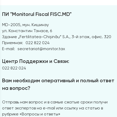
ПИ "Monitorul Fiscal FISC.MD"
MD-2005, мун. Кишинэу
ул. Константин Тэнасе, 6
Здание „Fertilitatea-Chișinău” S.A., 3-й этаж, офис. 320
Приемная:
022 822 024
E-mail:
secretariat@monitor.tax
Центр Поддержки и Связи:
022 822 024
Вам необходим оперативный и полный ответ
на вопрос?
Отправь нам вопрос и в самые сжатые сроки получи
ответ экспертов на e-mail или ссылку на статью в
рубрике «Вопросы и ответы»