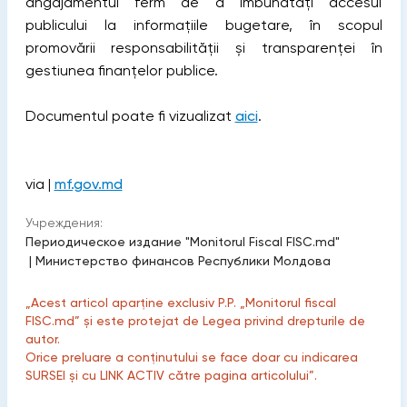
angajamentul ferm de a îmbunătăți accesul
publicului la informațiile bugetare, în scopul
promovării responsabilității și transparenței în
gestiunea finanțelor publice.
Documentul poate fi vizualizat
aici
.
via |
mf.gov.md
Учреждения:
Периодическое издание "Monitorul Fiscal FISC.md"
|
Министерство финансов Республики Молдова
„Acest articol aparține exclusiv P.P. „Monitorul fiscal
FISC.md” și este protejat de Legea privind drepturile de
autor.
Orice preluare a conținutului se face doar cu indicarea
SURSEI și cu LINK ACTIV către pagina articolului”.