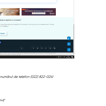
a numărul de telefon (022) 822-024!
.md"