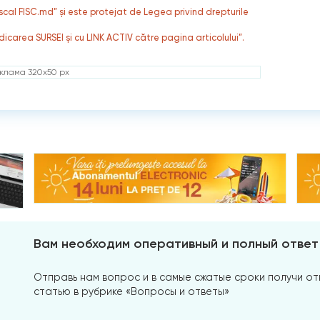
fiscal FISC.md” și este protejat de Legea privind drepturile
dicarea SURSEI și cu LINK ACTIV către pagina articolului”.
клама 320x50 px
Вам необходим оперативный и полный ответ
Отправь нам вопрос и в самые сжатые сроки получи отв
статью в рубрике «Вопросы и ответы»