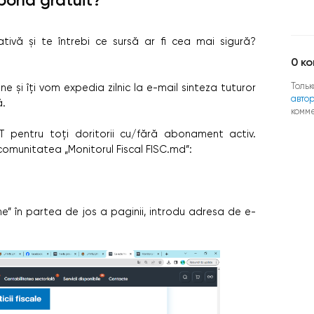
ativă și te întrebi ce sursă ar fi cea mai sigură?
0
ко
Тольк
 și îți vom expedia zilnic la e-mail sinteza tuturor
авто
ă.
комм
 pentru toți doritorii cu/fără abonament activ.
 comunitatea „Monitorul Fiscal FISC.md”:
ne” în partea de jos a paginii, introdu adresa de e-