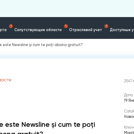
1
1
1
ерта
Сопутствующие области
Отраслевой учет
Доступные у
e este Newsline și cum te poți abona gratuit?
ВОСТИ
2547
Дата 
19 Я
Catal
Ново
e este Newsline și cum te poți
Ключ
bona gratuit?
Monit