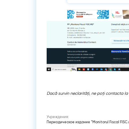
Dacă survin neclarități, ne poți contacta l
Учреждения:
Периодическое издание "Monitorul Fiscal FISC