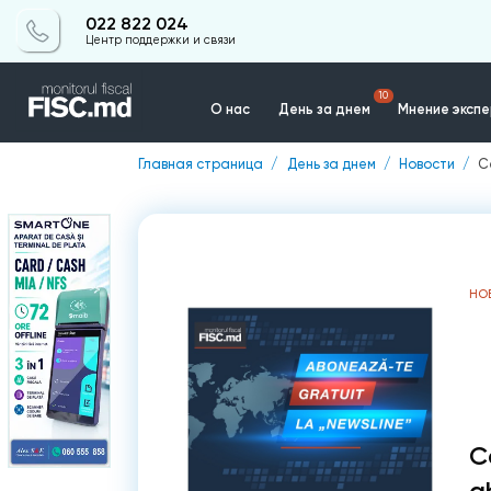
022 822 024
Центр поддержки и связи
10
О нас
День за днем
Мнение эксп
Главная страница
День за днем
Новости
C
Контакты
НО
C
a