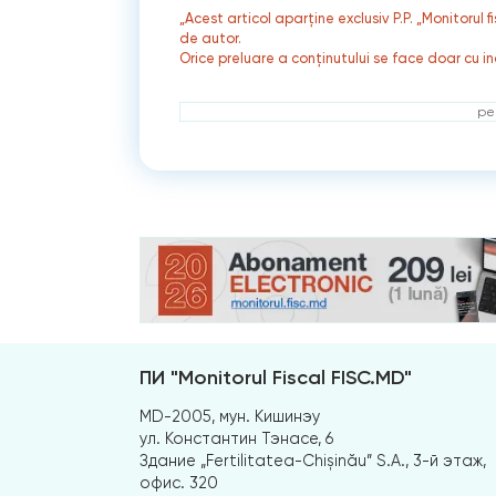
„Acest articol aparține exclusiv P.P. „Monitorul 
de autor.
Orice preluare a conținutului se face doar cu in
ре
ПИ "Monitorul Fiscal FISC.MD"
MD-2005, мун. Кишинэу
ул. Константин Тэнасе, 6
Здание „Fertilitatea-Chișinău” S.A., 3-й этаж,
офис. 320