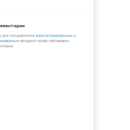
мментарии
о для пользователей
зарегистрированные
и
ризованные
обладают право публиковать
ентарии