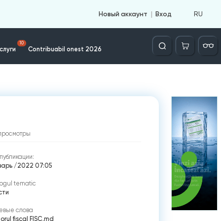
RU
Новый аккаунт
Вход
Căutare
10
слуги
Contribuabil onest 2026
просмотры
публикации:
нварь /2022 07:05
ogul tematic
сти
евые слова
orul fiscal FISC.md