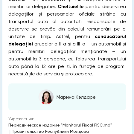
membri ai delegaţiei.
Cheltuielile
pentru deservirea
delegaţiilor şi persoanelor oficiale străine cu
transportul auto al autorităţii responsabile de
deservire se prevăd din calculul remunerării pe o
unitate de timp. Astfel, pentru
conducătorul
delegaţiei
grupelor a II-a şi a III-a – un automobil şi
pentru membrii delegaţiilor menţionate – un
automobil la 3 persoane, cu folosirea transportului
auto până la 12 ore pe zi, în funcţie de program,
necesităţile de serviciu şi protocolare.
Марина Кэлдаре
Учреждения:
Периодическое издание "Monitorul Fiscal FISC.md"
|
Правительство Республики Молдова