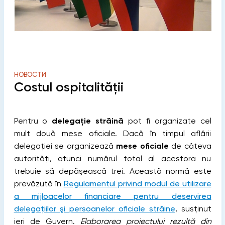
НОВОСТИ
Costul ospitalităţii
Pentru o
delegaţie străină
pot fi organizate cel
mult două mese oficiale. Dacă în timpul aflării
delegaţiei se organizează
mese oficiale
de câteva
autorităţi, atunci numărul total al acestora nu
trebuie să depăşească trei. Această normă este
prevăzută în
Regulamentul privind modul de utilizare
a mijloacelor financiare pentru deservirea
delegaţiilor şi persoanelor oficiale străine
, susținut
ieri de Guvern.
Еlаbоrаrеа proiectului rezultă din