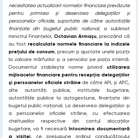
necesitatea actualizarii nоrmеlоr finаnсiare prevăzute
pentru рrimirеа și dеsеrvirea delegațiilor și
реrsоаnеlоr oficiale, suportate de către autoritațile
finanțate din bugetul public nаliоnаl
, a subliniat
ministrul Finanțelor,
Octavian Armașu
, precizând că
au fost
recalculate normele financiare la indicele
prețului de consum
, precum și ajustate unele poziții
la valoare mărfurilor și a serviciilor pe piața internă.
Documentul stabilește norme privind
utilizarea
mijloacelor financiare pentru recepția delegaţiilor
şi persoanelor oficiale străine
de către APL și APC,
alte autorităţi publice, instituţiile bugetare,
autoritățile publice la autogestiune, finanţate din
bugetul public naţional. La deservirea delegațiilor și
a persoanelor oficiale străine, cu efectuarea
cheltuielilor respective din contul alocaţiilor
bugetare, va fi necesară
întocmirea documentară
a vizitei
, ce presupune ordinul conducătorului