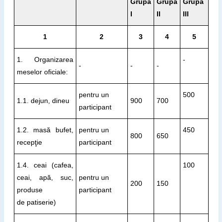
Grupa
Grupa
Grupa
I
II
III
1
2
3
4
5
1. Organizarea
-
-
-
-
meselor oficiale:
pentru un
500
1.1. dejun, dineu
900
700
participant
1.2. masă bufet,
pentru un
450
800
650
recepţie
participant
1.4. ceai (cafea,
100
ceai, apă, suc,
pentru un
200
150
produse
participant
de patiserie)