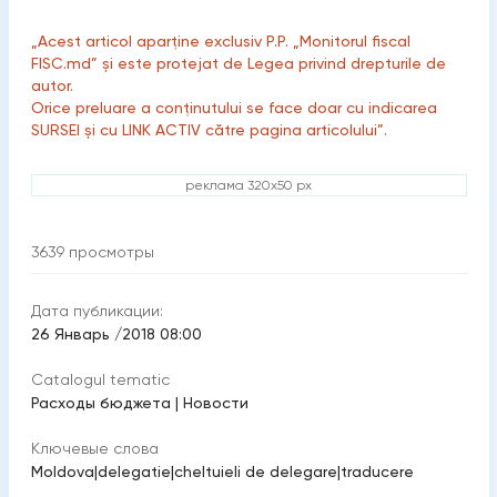
„Acest articol aparține exclusiv P.P. „Monitorul fiscal
FISC.md” și este protejat de Legea privind drepturile de
autor.
Orice preluare a conținutului se face doar cu indicarea
SURSEI și cu LINK ACTIV către pagina articolului”.
реклама 320x50 px
3639
просмотры
Дата публикации:
26 Январь /2018 08:00
Catalogul tematic
Расходы бюджета
|
Новости
Ключевые слова
Moldova
|
delegatie
|
cheltuieli de delegare
|
traducere