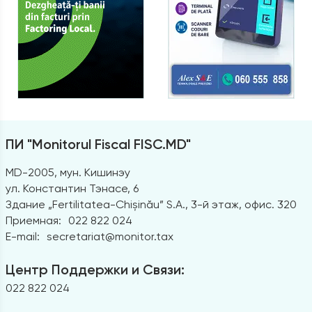
ПИ "Monitorul Fiscal FISC.MD"
MD-2005, мун. Кишинэу
ул. Константин Тэнасе, 6
Здание „Fertilitatea-Chișinău” S.A., 3-й этаж, офис. 320
Приемная:
022 822 024
E-mail:
secretariat@monitor.tax
Центр Поддержки и Связи:
022 822 024