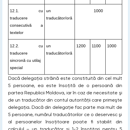
12.1. cu
un
1000
traducere
traducător/oră
consecutivă a
textelor
12.2. cu
un
1200
1100
1000
traducere
traducător/oră
sincronă cu utilaj
special
Dacă delegaţia străină este constituită din cel mult
5 persoane, ea este însoţită de o persoană din
partea Republicii Moldova, iar în caz de necesitate şi
de un traducător din contul autorității care primeşte
delegaţia. Dacă din delegaţie fac parte mai mult de
5 persoane, numărul traducătorilor ce o deservesc şi
al persoanelor însoţitoare poate fi stabilit din
calculul – un traducător şi 1-2 însoţitori pentru 5