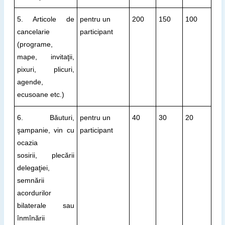
5. Articole de
pentru un
200
150
100
cancelarie
participant
(programe,
mape, invitaţii,
pixuri, plicuri,
agende,
ecusoane etc.)
6. Băuturi,
pentru un
40
30
20
şampanie, vin cu
participant
ocazia
sosirii, plecării
delegaţiei,
semnării
acordurilor
bilaterale sau
înmînării