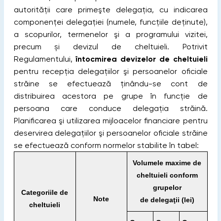
autorităţii care primeşte delegaţia, cu indicarea
componenţei delegaţiei (numele, funcţiile deţinute),
a scopurilor, termenelor şi a programului vizitei,
precum și devizul de cheltuieli. Potrivit
Regulamentului,
întocmirea devizelor de cheltuieli
pentru recepția delegaţiilor şi persoanelor oficiale
străine se efectuează ţinându-se cont de
distribuirea acestora pe grupe în funcție de
persoana care conduce delegaţia străină.
Planificarea şi utilizarea mijloacelor financiare pentru
deservirea delegaţiilor şi persoanelor oficiale străine
se efectuează conform normelor stabilite în tabel:
Volumele maxime de
cheltuieli conform
grupelor
Categoriile de
Note
de delegaţii (lei)
cheltuieli