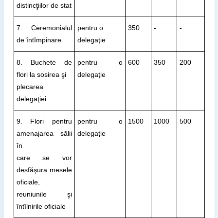
distincţiilor de stat
7. Ceremonialul
pentru o
350
-
-
de întîmpinare
delegaţie
8. Buchete de
pentru o
600
350
200
flori la sosirea şi
delegație
plecarea
delegaţiei
9. Flori pentru
pentru o
1500
1000
500
amenajarea sălii
delegație
în
care se vor
desfăşura mesele
oficiale,
reuniunile şi
întîlnirile oficiale