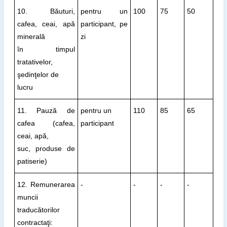
10. Băuturi,
pentru un
100
75
50
cafea, ceai, apă
participant, pe
minerală
zi
în timpul
tratativelor,
şedinţelor de
lucru
11. Pauză de
pentru un
110
85
65
cafea (cafea,
participant
ceai, apă,
suc, produse de
patiserie)
12. Remunerarea
-
-
-
-
muncii
traducătorilor
contractaţi: