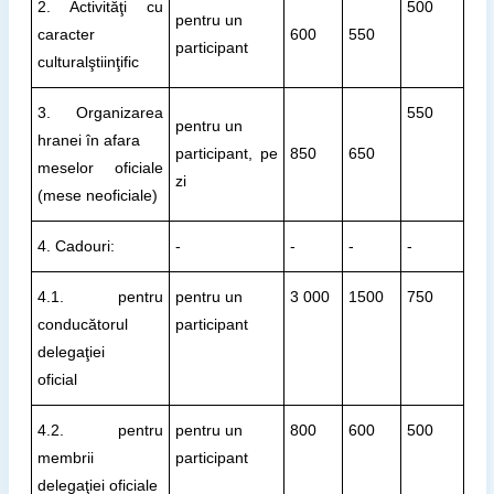
2. Activităţi cu
500
pentru un
caracter
600
550
participant
culturalştiinţific
3. Organizarea
550
pentru un
hranei în afara
participant, pe
850
650
meselor oficiale
zi
(mese neoficiale)
4. Cadouri:
-
-
-
-
4.1. pentru
pentru un
3 000
1500
750
conducătorul
participant
delegaţiei
oficial
4.2. pentru
pentru un
800
600
500
membrii
participant
delegaţiei oficiale