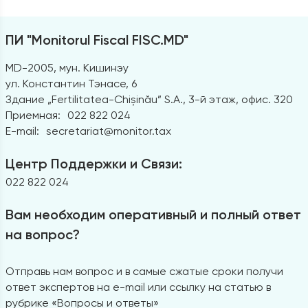
ПИ "Monitorul Fiscal FISC.MD"
MD-2005, мун. Кишинэу
ул. Константин Тэнасе, 6
Здание „Fertilitatea-Chișinău” S.A., 3-й этаж, офис. 320
Приемная:
022 822 024
E-mail:
secretariat@monitor.tax
Центр Поддержки и Связи:
022 822 024
Вам необходим оперативный и полный ответ
на вопрос?
Отправь нам вопрос и в самые сжатые сроки получи
ответ экспертов на e-mail или ссылку на статью в
рубрике «Вопросы и ответы»