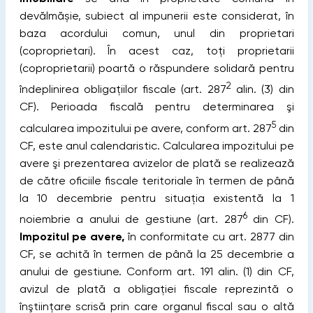
devălmășie, subiect al impunerii este considerat, în
baza acordului comun, unul din proprietari
(coproprietari). În acest caz, toţi proprietarii
(coproprietarii) poartă o răspundere solidară pentru
2
îndeplinirea obligațiilor fiscale (art. 287
alin. (3) din
CF). Perioada fiscală pentru determinarea şi
5
calcularea impozitului pe avere, conform art. 287
din
CF, este anul calendaristic. Calcularea impozitului pe
avere şi prezentarea avizelor de plată se realizează
de către oficiile fiscale teritoriale în termen de până
la 10 decembrie pentru situaţia existentă la 1
6
noiembrie a anului de gestiune (art. 287
din CF).
Impozitul pe avere,
în conformitate cu art. 2877 din
CF, se achită în termen de până la 25 decembrie a
anului de gestiune. Conform art. 191 alin. (1) din CF,
avizul de plată a obligaţiei fiscale reprezintă o
înştiinţare scrisă prin care organul fiscal sau o altă