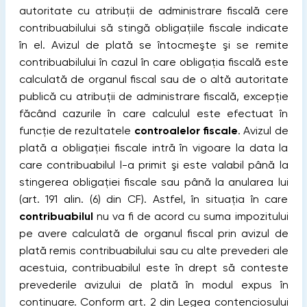
autoritate cu atribuţii de administrare fiscală cere
contribuabilului să stingă obligaţiile fiscale indicate
în el. Avizul de plată se întocmeşte şi se remite
contribuabilului în cazul în care obligaţia fiscală este
calculată de organul fiscal sau de o altă autoritate
publică cu atribuţii de administrare fiscală, excepţie
făcând cazurile în care calculul este efectuat în
funcţie de rezultatele
controalelor fiscale
. Avizul de
plată a obligaţiei fiscale intră în vigoare la data la
care contribuabilul l-a primit şi este valabil până la
stingerea obligaţiei fiscale sau până la anularea lui
(art. 191 alin. (6) din CF). Astfel, în situaţia în care
contribuabilul
nu va fi de acord cu suma impozitului
pe avere calculată de organul fiscal prin avizul de
plată remis contribuabilului sau cu alte prevederi ale
acestuia, contribuabilul este în drept să conteste
prevederile avizului de plată în modul expus în
continuare. Conform art. 2 din Legea contenciosului