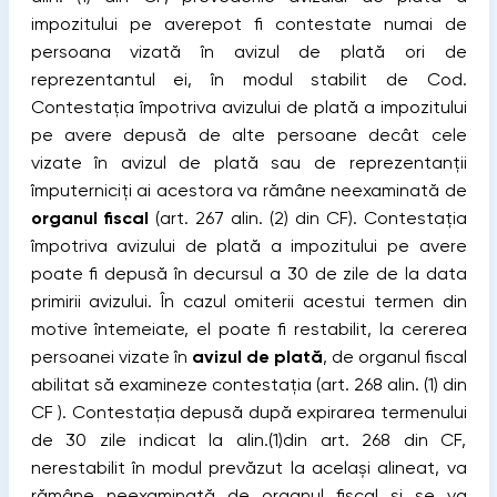
impozitului pe averepot fi contestate numai de
persoana vizată în avizul de plată ori de
reprezentantul ei, în modul stabilit de Cod.
Contestaţia împotriva avizului de plată a impozitului
pe avere depusă de alte persoane decât cele
vizate în avizul de plată sau de reprezentanţii
împuterniciţi ai acestora va rămâne neexaminată de
organul fiscal
(art. 267 alin. (2) din CF). Contestaţia
împotriva avizului de plată a impozitului pe avere
poate fi depusă în decursul a 30 de zile de la data
primirii avizului. În cazul omiterii acestui termen din
motive întemeiate, el poate fi restabilit, la cererea
persoanei vizate în
avizul de plată
, de organul fiscal
abilitat să examineze contestaţia (art. 268 alin. (1) din
CF ). Contestaţia depusă după expirarea termenului
de 30 zile indicat la alin.(1)din art. 268 din CF,
nerestabilit în modul prevăzut la același alineat, va
rămâne neexaminată de organul fiscal şi se va