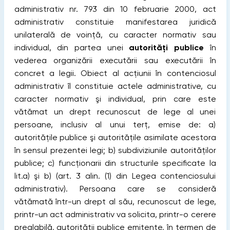
administrativ nr. 793 din 10 februarie 2000, act
administrativ constituie manifestarea juridică
unilaterală de voinţă, cu caracter normativ sau
individual, din partea unei
autorităţi publice
în
vederea organizării executării sau executării în
concret a legii. Obiect al acţiunii în contenciosul
administrativ îl constituie actele administrative, cu
caracter normativ şi individual, prin care este
vătămat un drept recunoscut de lege al unei
persoane, inclusiv al unui terţ, emise de: a)
autorităţile publice şi autorităţile asimilate acestora
în sensul prezentei legi; b) subdiviziunile autorităţilor
publice; c) funcţionarii din structurile specificate la
lit.a) şi b) (art. 3 alin. (1) din Legea contenciosului
administrativ). Persoana care se consideră
vătămată într-un drept al său, recunoscut de lege,
printr-un act administrativ va solicita, printr-o cerere
prealabilă, autorităţii publice emitente, în termen de