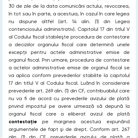
30 de zile de la data comunicării actului, revocarea,
în tot sau în parte, a acestuia, în cazul în care legea
nu dispune altfel (art. 14 alin. (1) din Legea
contenciosului administrativ). Capitolul 17 din titlul V
al Codului fiscal stabileşte procedura de contestare
a deciziilor organului fiscal care determină unele
excepţii pentru actele administrative emise de
organul fiscal. Prin urmare, procedura de contestare
a actelor administrative emise de organul fiscal se
va aplica conform prevederilor stabilite la capitolul
17 din titlul V al Codului fiscal. Luând în considerare
prevederile art. 269 alin. (1) din CF, contribuabilul care
nu va fi de acord cu prevederile avizului de plată
privind impozitul pe avere urmează să depună la
organul fiscal care a eliberat avizul de plată
contestaţie
pe marginea acestuia expunând
argumentele de fapt şi de drept. Conform art. 267
alin. (1) din CF, prevederile avizului de plată a