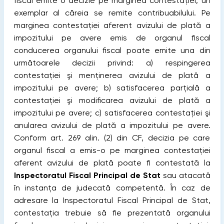
fiscal emite o decizie pe marginea contestaţiei, un
exemplar al căreia se remite contribuabilului. Pe
marginea contestaţiei aferent avizului de plată a
impozitului pe avere emis de organul fiscal
conducerea organului fiscal poate emite una din
următoarele decizii privind: a) respingerea
contestaţiei şi menţinerea avizului de plată a
impozitului pe avere; b) satisfacerea parţială a
contestaţiei şi modificarea avizului de plată a
impozitului pe avere; c) satisfacerea contestaţiei şi
anularea avizului de plată a impozitului pe avere.
Conform art. 269 alin. (2) din CF, decizia pe care
organul fiscal a emis-o pe marginea contestaţiei
aferent avizului de plată poate fi contestată la
Inspectoratul Fiscal Principal de Stat
sau atacată
în instanţa de judecată competentă. În caz de
adresare la Inspectoratul Fiscal Principal de Stat,
contestaţia trebuie să fie prezentată organului