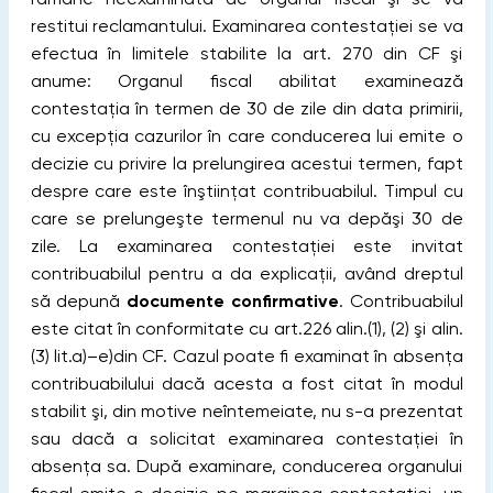
restitui reclamantului. Examinarea contestaţiei se va
efectua în limitele stabilite la art. 270 din CF şi
anume: Organul fiscal abilitat examinează
contestaţia în termen de 30 de zile din data primirii,
cu excepţia cazurilor în care conducerea lui emite o
decizie cu privire la prelungirea acestui termen, fapt
despre care este înştiinţat contribuabilul. Timpul cu
care se prelungeşte termenul nu va depăşi 30 de
zile. La examinarea contestaţiei este invitat
contribuabilul pentru a da explicaţii, având dreptul
să depună
documente confirmative
. Contribuabilul
este citat în conformitate cu art.226 alin.(1), (2) şi alin.
(3) lit.a)–e)din CF. Cazul poate fi examinat în absenţa
contribuabilului dacă acesta a fost citat în modul
stabilit şi, din motive neîntemeiate, nu s-a prezentat
sau dacă a solicitat examinarea contestaţiei în
absenţa sa. După examinare, conducerea organului