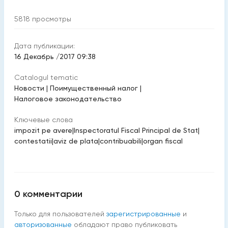
5818
просмотры
Дата публикации:
16 Декабрь /2017 09:38
Catalogul tematic
Новости
|
Поимущественный налог
|
Налоговое законодательство
Ключевые слова
impozit pe avere
|
Inspectoratul Fiscal Principal de Stat
|
contestatii
|
aviz de plata
|
contribuabili
|
organ fiscal
0
комментарии
Только для пользователей
зарегистрированные
и
авторизованные
обладают право публиковать