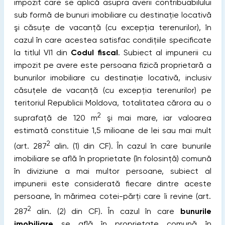
impozit care se aplică asupra averii contribuabilului
sub formă de bunuri imobiliare cu destinație locativă
şi căsuțe de vacanță (cu excepția terenurilor), în
cazul în care acestea satisfac condițiile specificate
la titlul VI1 din
Codul fiscal
. Subiect al impunerii cu
impozit pe avere este persoana fizică proprietară a
bunurilor imobiliare cu destinaţie locativă, inclusiv
căsuţele de vacanţă (cu excepția terenurilor) pe
teritoriul Republicii Moldova, totalitatea cărora au o
2
suprafață de 120 m
şi mai mare, iar valoarea
estimată constituie 1,5 milioane de lei sau mai mult
2
(art. 287
alin. (1) din CF). În cazul în care bunurile
imobiliare se află în proprietate (în folosinţă) comună
în diviziune a mai multor persoane, subiect al
impunerii este considerată fiecare dintre aceste
persoane, în mărimea cotei-părţi care îi revine (art.
2
287
alin. (2) din CF). În cazul în care
bunurile
imobiliare
se află în proprietate comună în