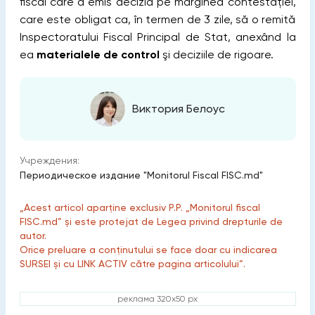
fiscal care a emis decizia pe marginea contestaţiei,
care este obligat ca, în termen de 3 zile, să o remită
Inspectoratului Fiscal Principal de Stat, anexând la
ea
materialele de control
şi deciziile de rigoare.
Виктория Белоус
Учреждения:
Периодическое издание "Monitorul Fiscal FISC.md"
„Acest articol aparține exclusiv P.P. „Monitorul fiscal
FISC.md” și este protejat de Legea privind drepturile de
autor.
Orice preluare a conținutului se face doar cu indicarea
SURSEI și cu LINK ACTIV către pagina articolului”.
реклама 320x50 px