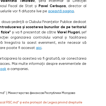
Valentina Timofeev
,
, șefă interimar al Direcției
Pavel Cerbușca
iciul Fiscal de Stat și
, director al
uelurile vor fi difuzate live pe
această pagina
.
a doua ședință a Clubului Finanțelor Publice dedicat
Introducerea și scoaterea bunurilor de pe teritoriul
fizice”
Viorel Plugari
și va fi prezentat de către
, șef
cției organizarea controlului vamal și facilitarea
vă înregistra la acest eveniment, este necesar să
 care poate fi accesat
aici
.
articiparea la acestea va fi gratuită, iar conectarea
de acces. Mai multe informații despre evenimentele de
book
a campaniei.
.md"
|
Министерство финансов Республики Молдова
fiscal FISC.md” și este protejat de Legea privind drepturile