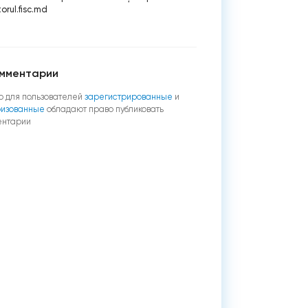
orul.fisc.md
мментарии
о для пользователей
зарегистрированные
и
ризованные
обладают право публиковать
ентарии