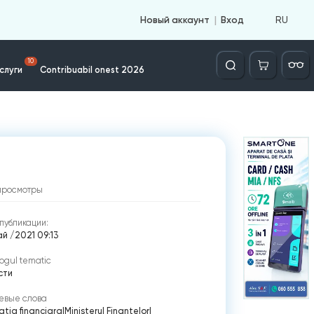
RU
Новый аккаунт
Вход
Căutare
10
слуги
Contribuabil onest 2026
просмотры
публикации:
й /2021 09:13
ogul tematic
сти
евые слова
tia financiara
|
Ministerul Finanţelor
|