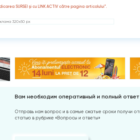
dicarea SURSEI și cu LINK ACTIV către pagina articolului”.
клама 320x50 px
Вам необходим оперативный и полный ответ
Отправь нам вопрос и в самые сжатые сроки получи отв
статью в рубрике «Вопросы и ответы»