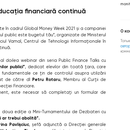
monit
ducația financiară continuă
sate în cadrul Global Money Week 2021 și a campaniei
0
ко
l public este bugetul tău”, organizate de Ministerul
Тольк
viciul Vamal, Centrul de Tehnologii Informaționale în
авто
tinuă.
комм
l doilea webinar din seria Public Finance Talks cu
ilor publici”
, dedicat elevilor din toată țara, care
undamentale ce țin de controlul asupra utilizării
Petru Rotaru
ntat de către dl
, Membru al Curții de
pecției Financiare.
iment, este necesar să completați un formular de
a doua ediție a Mini-Turnamentului de Dezbateri cu
 ar trebui abolită”.
ina Pavlișciuc
, șefă adjunctă a Direcției generale