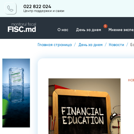
022 822 024
Центр поддержки и связи
5
О нас
День за днем
Мнение эксп
Главная страница
День за днем
Новости
E
Контакты
НО