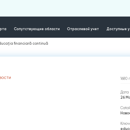
ерта
Сопутствующие области
Отраслевой учет
Доступные у
ducația financiară continuă
ВОСТИ
1680
Дата 
26 Ма
Catal
Ново
Ключ
educa