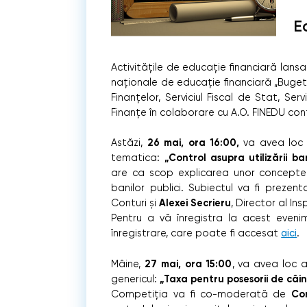
E
Activitățile de educație financiară lan
naționale de educație financiară „Bugetu
Finanțelor, Serviciul Fiscal de Stat, Ser
Finanțe în colaborare cu A.O. FINEDU con
26 mai, ora 16:00,
Astăzi,
va avea loc a
„Control asupra utilizării ban
tematica:
are ca scop explicarea unor concepte f
banilor publici. Subiectul va fi preze
Alexei Secrieru
Conturi și
, Director al Ins
Pentru a vă înregistra la acest even
înregistrare, care poate fi accesat
aici
.
27 mai, ora 15:00
Mâine,
, va avea loc 
„Taxa pentru posesorii de câini
genericul:
Cor
Competiția va fi co-moderată de