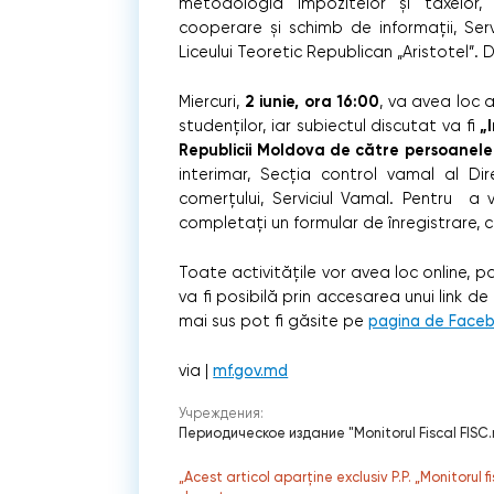
metodologia impozitelor și taxelor
cooperare și schimb de informații, Serv
Liceului Teoretic Republican „Aristotel”. D
2 iunie, ora 16:00
Miercuri,
, va avea loc 
„
studenților, iar subiectul discutat va fi
Republicii Moldova de către persoanele 
interimar, Secția control vamal al Dire
comerțului, Serviciul Vamal. Pentru a 
completați un formular de înregistrare,
Toate activitățile vor avea loc online, p
va fi posibilă prin accesarea unui link 
mai sus pot fi găsite pe
pagina de Face
via |
mf.gov.md
Учреждения:
Периодическое издание "Monitorul Fiscal FISC
„Acest articol aparține exclusiv P.P. „Monitorul 