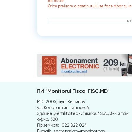
de autor.
Orice preluare a conținutului se face doar cu in
ре
ПИ "Monitorul Fiscal FISC.MD"
MD-2005, мун. Кишинэу
ул. Константин Тэнасе, 6
Здание „Fertilitatea-Chișinău” S.A., 3-й этаж,
офис. 320
Приемная:
022 822 024
E-mail:
secretariat@monitor.tax