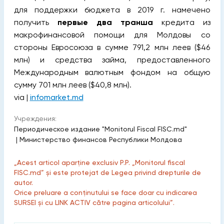
для поддержки бюджета в 2019 г. намечено
получить
первые два транша
кредита из
макрофинансовой помощи для Молдовы со
стороны Евросоюза в сумме 791,2 млн леев ($46
млн) и средства займа, предоставленного
Международным валютным фондом на общую
сумму 701 млн леев ($40,8 млн).
via |
infomarket.md
Учреждения:
Периодическое издание "Monitorul Fiscal FISC.md"
|
Министерство финансов Республики Молдова
„Acest articol aparține exclusiv P.P. „Monitorul fiscal
FISC.md” și este protejat de Legea privind drepturile de
autor.
Orice preluare a conținutului se face doar cu indicarea
SURSEI și cu LINK ACTIV către pagina articolului”.