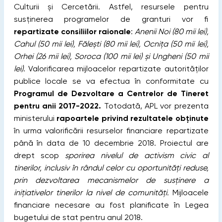
Culturii și Cercetării. Astfel, resursele pentru
susținerea programelor de granturi vor fi
repartizate consiliilor raionale
:
Anenii Noi (80 mii lei),
Cahul (50 mii lei), Fălești (80 mii lei), Ocnița (50 mii lei),
Orhei (26 mii lei), Soroca (100 mii lei) și Ungheni (50 mii
lei)
.
Valorificarea mijloacelor repartizate autorităților
publice locale se va efectua în conformitate cu
Programul de Dezvoltare a Centrelor de Tineret
pentru anii 2017-2022.
Totodată, APL vor prezenta
ministerului
rapoartele privind rezultatele obținute
în urma valorificării resurselor financiare repartizate
până în data de 10 decembrie 2018. Proiectul are
drept scop
sporirea nivelul de activism civic al
tinerilor, inclusiv în rândul celor cu oportunități reduse,
prin dezvoltarea mecanismelor de susținere a
inițiativelor tinerilor la nivel de comunități.
Mijloacele
financiare necesare au fost planificate în Legea
bugetului de stat pentru anul 2018.