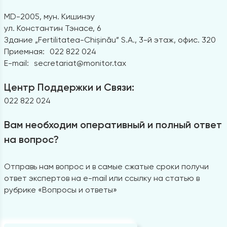
MD-2005, мун. Кишинэу
ул. Константин Тэнасе, 6
Здание „Fertilitatea-Chișinău” S.A., 3-й этаж, офис. 320
Приемная:
022 822 024
E-mail:
secretariat@monitor.tax
Центр Поддержки и Связи:
022 822 024
Вам необходим оперативный и полный ответ
на вопрос?
Отправь нам вопрос и в самые сжатые сроки получи
ответ экспертов на e-mail или ссылку на статью в
рубрике «Вопросы и ответы»