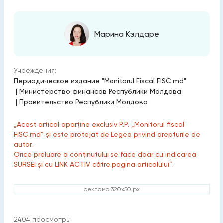
Марина Кэлдаре
Учреждения:
Периодическое издание "Monitorul Fiscal FISC.md"
|
Министерство финансов Республики Молдова
|
Правительство Республики Молдова
„Acest articol aparține exclusiv P.P. „Monitorul fiscal
FISC.md” și este protejat de Legea privind drepturile de
autor.
Orice preluare a conținutului se face doar cu indicarea
SURSEI și cu LINK ACTIV către pagina articolului”.
реклама 320x50 px
2404
просмотры