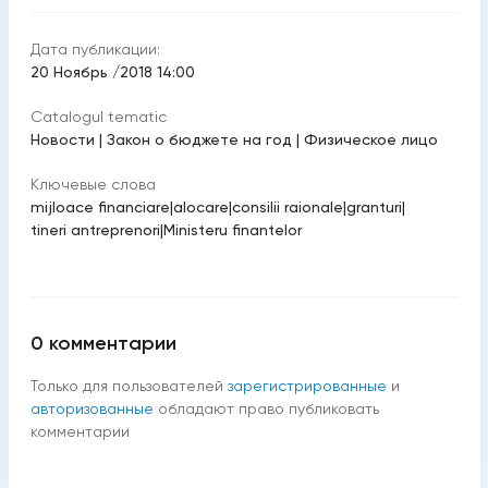
Дата публикации:
20 Ноябрь /2018 14:00
Catalogul tematic
Новости
|
Закон о бюджете на год
|
Физическое лицо
Ключевые слова
mijloace financiare
|
alocare
|
consilii raionale
|
granturi
|
tineri antreprenori
|
Ministeru finantelor
0
комментарии
Только для пользователей
зарегистрированные
и
авторизованные
обладают право публиковать
комментарии