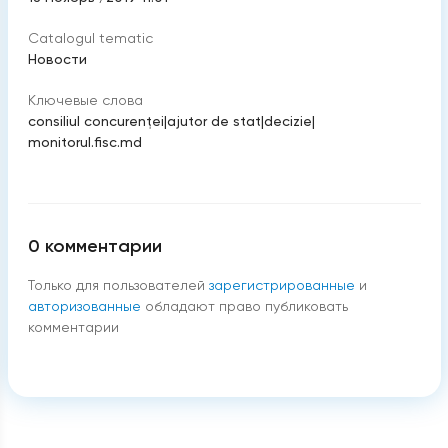
Catalogul tematic
Новости
Ключевые слова
consiliul concurenței
|
ajutor de stat
|
decizie
|
monitorul.fisc.md
0
комментарии
Только для пользователей
зарегистрированные
и
авторизованные
обладают право публиковать
комментарии