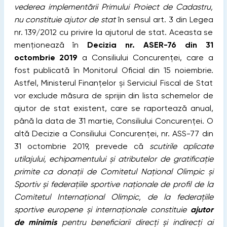
vederea implementării Primului Proiect de Cadastru,
nu constituie ajutor de stat
în sensul art. 3 din Legea
nr. 139/2012 cu privire la ajutorul de stat. Aceasta se
menționează în
Decizia nr. ASER-76 din 31
octombrie 2019
a Consiliului Concurenței, care a
fost publicată în Monitorul Oficial din 15 noiembrie.
Astfel, Ministerul Finanțelor și Serviciul Fiscal de Stat
vor exclude măsura de sprijin din lista schemelor de
ajutor de stat existent, care se raportează anual,
până la data de 31 martie, Consiliului Concurenței.
O
altă Decizie a Consiliului Concurenței, nr. ASS-77 din
31 octombrie 2019, prevede că
scutirile aplicate
utilajului, echipamentului și atributelor de gratificație
primite ca donații de Comitetul Național Olimpic și
Sportiv și federațiile sportive naționale de profil de la
Comitetul Internațional Olimpic, de la federațiile
sportive europene și internaționale constituie
ajutor
de minimis
pentru beneficiarii direcți și indirecți ai