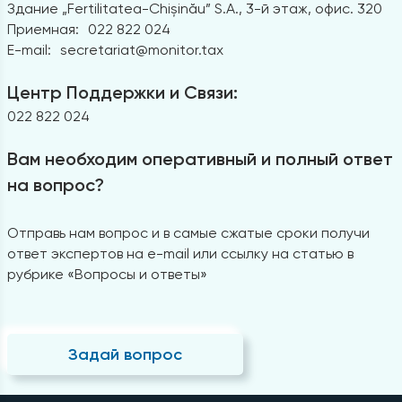
Здание „Fertilitatea-Chișinău” S.A., 3-й этаж, офис. 320
Приемная:
022 822 024
E-mail:
secretariat@monitor.tax
Центр Поддержки и Связи:
022 822 024
Вам необходим оперативный и полный ответ
на вопрос?
Отправь нам вопрос и в самые сжатые сроки получи
ответ экспертов на e-mail или ссылку на статью в
рубрике «Вопросы и ответы»
Задай вопрос