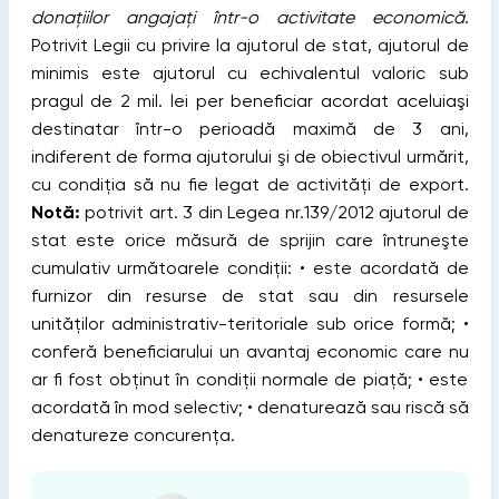
donațiilor angajați într-o activitate economică
.
Potrivit Legii cu privire la ajutorul de stat, ajutorul de
minimis este ajutorul cu echivalentul valoric sub
pragul de 2 mil. lei per beneficiar acordat aceluiaşi
destinatar într-o perioadă maximă de 3 ani,
indiferent de forma ajutorului şi de obiectivul urmărit,
cu condiţia să nu fie legat de activităţi de export.
Notă:
potrivit art. 3 din Legea nr.139/2012 ajutorul de
stat este orice măsură de sprijin care întruneşte
cumulativ următoarele condiţii: • este acordată de
furnizor din resurse de stat sau din resursele
unităţilor administrativ-teritoriale sub orice formă; •
conferă beneficiarului un avantaj economic care nu
ar fi fost obţinut în condiţii normale de piaţă; • este
acordată în mod selectiv; • denaturează sau riscă să
denatureze concurenţa.