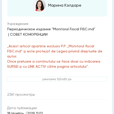
Марина Кэлдаре
Учреждения:
Периодическое издание "Monitorul Fiscal FISC.md"
|
СОВЕТ КОНКУРЕНЦИИ
„Acest articol aparține exclusiv P.P. „Monitorul fiscal
FISC.md” și este protejat de Legea privind drepturile de
autor.
Orice preluare a conținutului se face doar cu indicarea
SURSEI și cu LINK ACTIV către pagina articolului”.
реклама 320x50 px
2361
просмотры
Дата публикации:
18 Ноябрь /2019 11:01