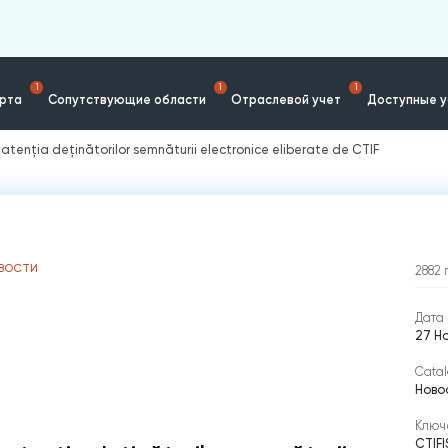
1
1
1
ерта
Сопутствующие области
Отраслевой учет
Доступные у
n atenția deținătorilor semnăturii electronice eliberate de CTIF
ВОСТИ
2882
Дата 
27 Н
Catal
Ново
Ключ
CTIF
|