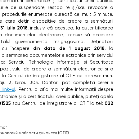
semnăturii electronice și certificatul cheii publice.
rile de suspendare, restabilire și/sau revocare a
din procedurile enumerate durează cel mult 5 minute.
e care dețin dispozitive de creare a semnăturii
1 iulie 2018
, inclusiv, că acestea, la autentificarea
ea documentelor electronice, trebuie să acceseze
talul guvernamental msign.gov.md. Deținătorii
din data de 1 august 2018
te cu începere
, la
u la semnarea documentelor electronice prin serviciul
 Serviciul Tehnologia Informației și Securitate
pozitivului de creare a semnăturii electronice și a
se la Centrul de înregistrare al CTIF pe adresa: mun.
jul 3, biroul 303. Doritorii pot completa cererile
link–ul
. Pentru a afla mai multe informații despre
onice și a certificatului cheii publice, puteți apela
1525
022
sau Centrul de înregistrare al CTIF la tel:
.md"
нологий в области финансов (CTIF)