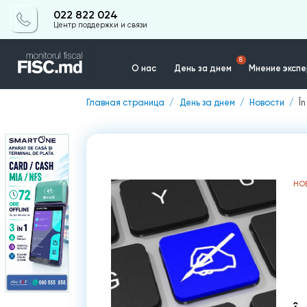
022 822 024
Центр поддержки и связи
8
О нас
День за днем
Мнение эксп
Главная страница
День за днем
Новости
Î
Контакты
НО