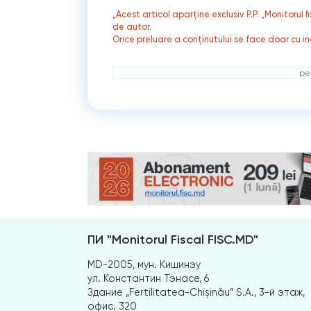
„Acest articol aparține exclusiv P.P. „Monitorul 
de autor.
Orice preluare a conținutului se face doar cu in
ре
ПИ "Monitorul Fiscal FISC.MD"
MD-2005, мун. Кишинэу
ул. Константин Тэнасе, 6
Здание „Fertilitatea-Chișinău” S.A., 3-й этаж,
офис. 320