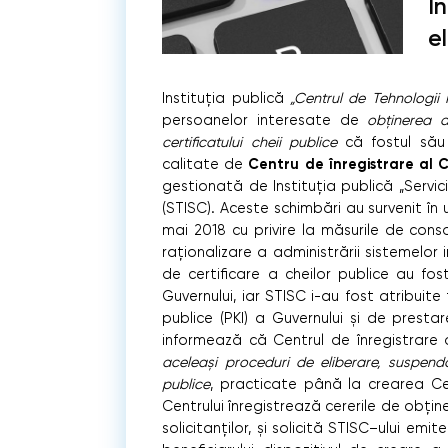
Î
e
Instituția publică
„Centrul de Tehnologii 
persoanelor interesate de
obținerea d
certificatului cheii publice
că fostul său 
Centru de înregistrare al C
calitate de
gestionată de Instituția publică „Servic
(STISC). Aceste schimbări au survenit în 
mai 2018 cu privire la măsurile de cons
raționalizare a administrării sistemelor
de certificare a cheilor publice au fo
Guvernului, iar STISC i-au fost atribuite 
publice (PKI) a Guvernului și de prestare
informează că Centrul de înregistrare a
aceleași proceduri de eliberare, suspendar
publice
, practicate până la crearea Cent
Centrului înregistrează cererile de obține
solicitanților, și solicită STISC–ului emi