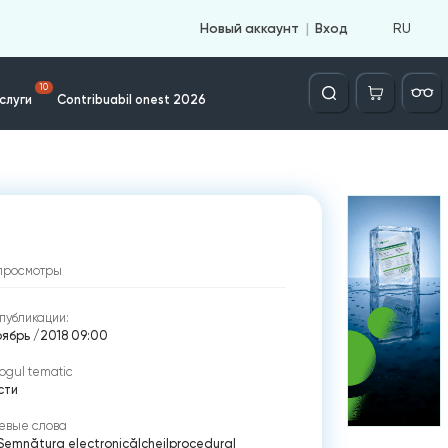
RU
Новый аккаунт
Вход
Căutare
10
слуги
Contribuabil onest 2026
просмотры
публикации:
оябрь /2018 09:00
ogul tematic
сти
евые слова
Semnătura electronică
|
chei
|
procedura
|