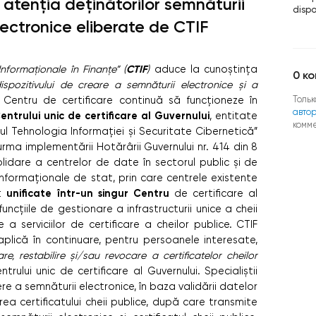
n atenția deținătorilor semnăturii
dispo
lectronice eliberate de CTIF
CTIF
Informaționale în Finanțe” (
)
aduce la cunoștința
0
ко
ispozitivului de creare a semnăturii electronice și a
Тольк
Centru de certificare continuă să funcționeze în
авто
entrului unic de certificare al Guvernului
, entitate
комм
iul Tehnologia Informației și Securitate Cibernetică”
urma implementării Hotărârii Guvernului nr. 414 din 8
olidare a centrelor de date în sectorul public și de
 informaționale de stat,
prin care centrele existente
unificate într-un singur Centru
st
de certificare al
funcțiile de gestionare a infrastructurii unice a cheii
 a serviciilor de certificare a cheilor publice. CTIF
plică în continuare, pentru persoanele interesate,
e, restabilire și/sau revocare a certificatelor cheilor
rului unic de certificare al Guvernului. Specialiștii
re a semnăturii electronice, în baza validării datelor
terea certificatului cheii publice, după care transmite