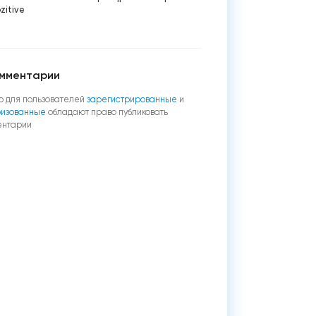
zitive
мментарии
о для пользователей
зарегистрированные
и
ризованные
обладают право публиковать
ентарии