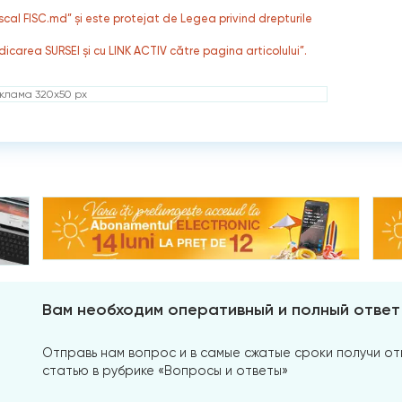
fiscal FISC.md” și este protejat de Legea privind drepturile
dicarea SURSEI și cu LINK ACTIV către pagina articolului”.
клама 320x50 px
Вам необходим оперативный и полный ответ
Отправь нам вопрос и в самые сжатые сроки получи отв
статью в рубрике «Вопросы и ответы»