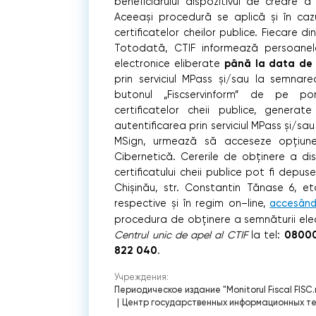
beneficiarului dispozitivul de creare a 
Aceeași procedură se aplică și în cazu
certificatelor cheilor publice. Fiecare 
Totodată, CTIF informează persoanel
până la data de 3
electronice eliberate
prin serviciul MPass și/sau la semnar
butonul „Fiscservinform” de pe por
certificatelor cheii publice, genera
autentificarea prin serviciul MPass și/sa
MSign, urmează să acceseze opțiunea:
Cibernetică. Cererile de obținere a dis
certificatului cheii publice pot fi depu
Chișinău, str. Constantin Tănase 6, eta
respective și în regim on–line,
accesând 
procedura de obținere a semnăturii electr
08000
Centrul unic de apel al CTIF
la tel:
822 040
.
Учреждения:
Периодическое издание "Monitorul Fiscal FISC
|
Центр государственных информационных тех