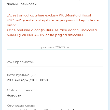
промышленности
„Acest articol aparține exclusiv P.P. „Monitorul fiscal
FISC.md” și este protejat de Legea privind drepturile de
autor.
Orice preluare a conținutului se face doar cu indicarea
SURSEI și cu LINK ACTIV către pagina articolului”.
реклама 320x50 px
2627
просмотры
Дата публикации:
28 Сентябрь /2015 10:30
Catalogul tematic
Новости
Ключевые слова