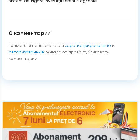
sistem de irigare
|
investiţii
|
terenuri agricole
0
комментарии
Только для пользователей
зарегистрированные
и
авторизованные
обладают право публиковать
комментарии