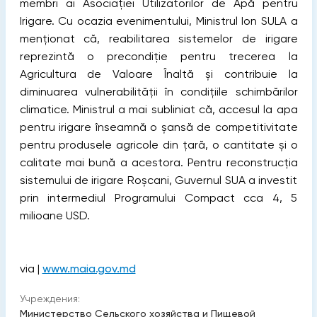
membri ai Asociației Utilizatorilor de Apă pentru
Irigare. Cu ocazia evenimentului, Ministrul Ion SULA a
menționat că, reabilitarea sistemelor de irigare
reprezintă o precondiție pentru trecerea la
Agricultura de Valoare Înaltă și contribuie la
diminuarea vulnerabilităţii în condiţiile schimbărilor
climatice. Ministrul a mai subliniat că, accesul la apa
pentru irigare înseamnă o șansă de competitivitate
pentru produsele agricole din țară, o cantitate și o
calitate mai bună a acestora. Pentru reconstrucția
sistemului de irigare Roșcani, Guvernul SUA a investit
prin intermediul Programului Compact cca 4, 5
milioane USD.
via |
www.maia.gov.md
Учреждения:
Министерство Сельского хозяйства и Пищевой