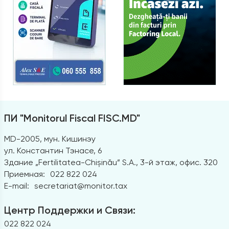
ПИ "Monitorul Fiscal FISC.MD"
MD-2005, мун. Кишинэу
ул. Константин Тэнасе, 6
Здание „Fertilitatea-Chișinău” S.A., 3-й этаж, офис. 320
Приемная:
022 822 024
E-mail:
secretariat@monitor.tax
Центр Поддержки и Связи:
022 822 024