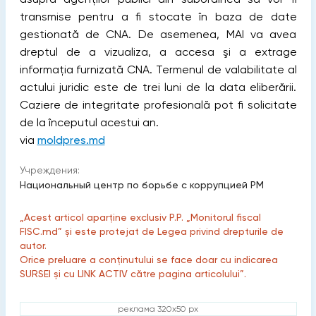
transmise pentru a fi stocate în baza de date
gestionată de CNA. De asemenea, MAI va avea
dreptul de a vizualiza, a accesa şi a extrage
informaţia furnizată CNA. Termenul de valabilitate al
actului juridic este de trei luni de la data eliberării.
Caziere de integritate profesională pot fi solicitate
de la începutul acestui an.
via
moldpres.md
Учреждения:
Национальный центр по борьбе с коррупцией РМ
„Acest articol aparține exclusiv P.P. „Monitorul fiscal
FISC.md” și este protejat de Legea privind drepturile de
autor.
Orice preluare a conținutului se face doar cu indicarea
SURSEI și cu LINK ACTIV către pagina articolului”.
реклама 320x50 px