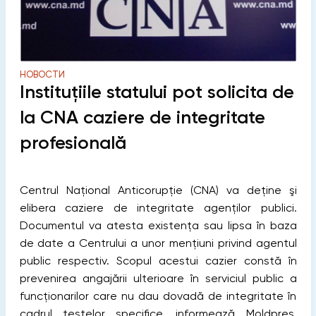
НОВОСТИ
Instituţiile statului pot solicita de
la CNA caziere de integritate
profesională
Centrul Naţional Anticorupţie (CNA) va deţine şi
elibera caziere de integritate agenţilor publici.
Documentul va atesta existenţa sau lipsa în baza
de date a Centrului a unor menţiuni privind agentul
public respectiv. Scopul acestui cazier constă în
prevenirea angajării ulterioare în serviciul public a
funcţionarilor care nu dau dovadă de integritate în
cadrul testelor specifice, informează Moldpres.