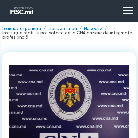
Главная страница
День за днем
Новости
Instituţiile statului pot solicita de la CNA caziere de integritate
profesională