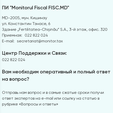
ПИ "Monitorul Fiscal FISC.MD"
MD-2005, мун. Кишинэу
ул. Константин Тэнасе, 6
Здание „Fertilitatea-Chișinău” S.A., 3-й этаж, офис. 320
Приемная:
022 822 024
E-mail:
secretariat@monitor.tax
Центр Поддержки и Связи:
022 822 024
Вам необходим оперативный и полный ответ
на вопрос?
Отправь нам вопрос и в самые сжатые сроки получи
ответ экспертов на e-mail или ссылку на статью в
рубрике «Вопросы и ответы»