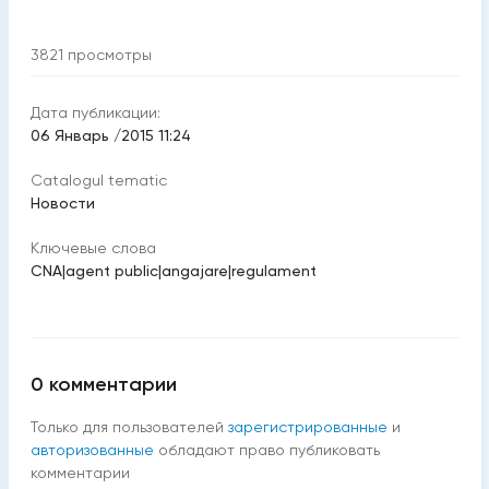
3821
просмотры
Дата публикации:
06 Январь /2015 11:24
Catalogul tematic
Новости
Ключевые слова
CNA
|
agent public
|
angajare
|
regulament
0
комментарии
Только для пользователей
зарегистрированные
и
авторизованные
обладают право публиковать
комментарии