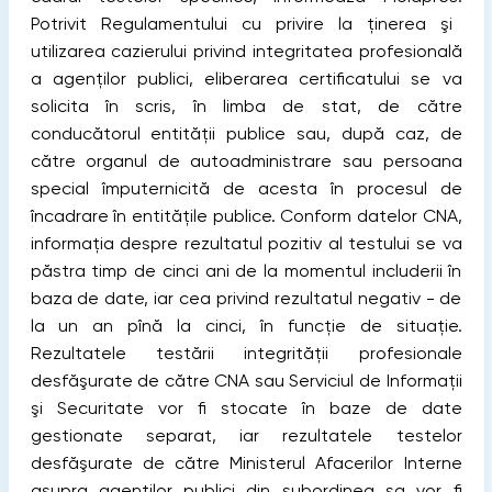
Potrivit Regulamentului cu privire la ţinerea şi
utilizarea cazierului privind integritatea profesională
a agenţilor publici, eliberarea certificatului se va
solicita în scris, în limba de stat, de către
conducătorul entităţii publice sau, după caz, de
către organul de autoadministrare sau persoana
special împuternicită de acesta în procesul de
încadrare în entităţile publice. Conform datelor CNA,
informaţia despre rezultatul pozitiv al testului se va
păstra timp de cinci ani de la momentul includerii în
baza de date, iar cea privind rezultatul negativ - de
la un an pînă la cinci, în funcţie de situaţie.
Rezultatele testării integrităţii profesionale
desfăşurate de către CNA sau Serviciul de Informaţii
şi Securitate vor fi stocate în baze de date
gestionate separat, iar rezultatele testelor
desfăşurate de către Ministerul Afacerilor Interne
asupra agenţilor publici din subordinea sa vor fi