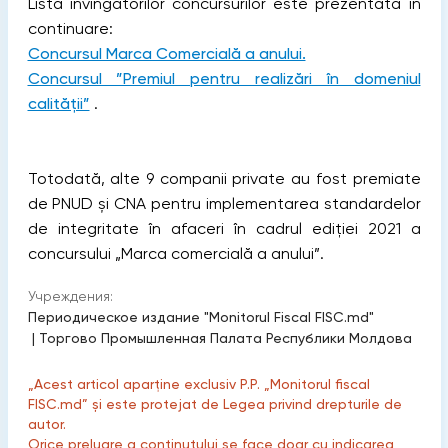
Lista învingătorilor concursurilor este prezentată în
continuare:
Concursul Marca Comercială a anului.
Concursul ”Premiul pentru realizări în domeniul
calității”
.
Totodată, alte 9 companii private au fost premiate
de PNUD și CNA pentru implementarea standardelor
de integritate în afaceri în cadrul ediției 2021 a
concursului „Marca comercială a anului”.
Учреждения:
Периодическое издание "Monitorul Fiscal FISC.md"
|
Торгово Промышленная Палата Республики Молдова
„Acest articol aparține exclusiv P.P. „Monitorul fiscal
FISC.md” și este protejat de Legea privind drepturile de
autor.
Orice preluare a conținutului se face doar cu indicarea