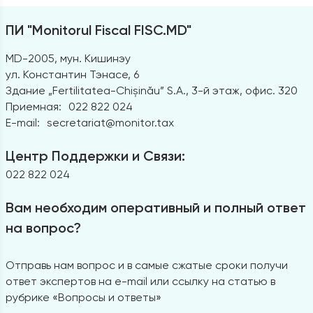
ПИ "Monitorul Fiscal FISC.MD"
MD-2005, мун. Кишинэу
ул. Константин Тэнасе, 6
Здание „Fertilitatea-Chișinău” S.A., 3-й этаж, офис. 320
Приемная:
022 822 024
E-mail:
secretariat@monitor.tax
Центр Поддержки и Связи:
022 822 024
Вам необходим оперативный и полный ответ
на вопрос?
Отправь нам вопрос и в самые сжатые сроки получи
ответ экспертов на e-mail или ссылку на статью в
рубрике «Вопросы и ответы»