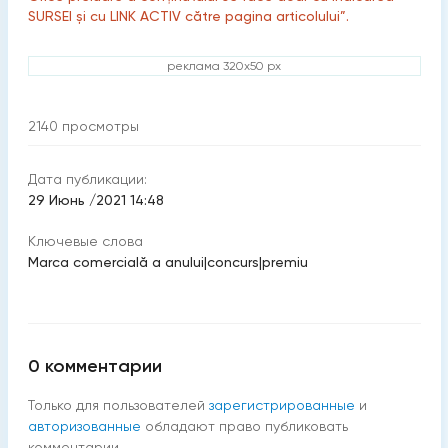
SURSEI și cu LINK ACTIV către pagina articolului”.
реклама 320x50 px
2140
просмотры
Дата публикации:
29 Июнь /2021 14:48
Ключевые слова
Marca comercială a anului
|
concurs
|
premiu
0
комментарии
Только для пользователей
зарегистрированные
и
авторизованные
обладают право публиковать
комментарии