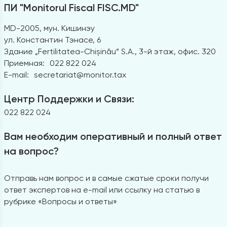
ПИ "Monitorul Fiscal FISC.MD"
MD-2005, мун. Кишинэу
ул. Константин Тэнасе, 6
Здание „Fertilitatea-Chișinău” S.A., 3-й этаж, офис. 320
Приемная:
022 822 024
E-mail:
secretariat@monitor.tax
Центр Поддержки и Связи:
022 822 024
Вам необходим оперативный и полный ответ
на вопрос?
Отправь нам вопрос и в самые сжатые сроки получи
ответ экспертов на e-mail или ссылку на статью в
рубрике «Вопросы и ответы»