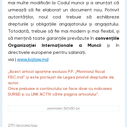
mai multe modificări la Codul muncii și a anunțat că
urmează să fie elaborat un document nou. Potrivit
autorităților, noul cod trebuie să echilibreze
drepturile și obligațiile angajatorului și angajatului.
Totodată, trebuie să fie mai modern și mai flexibil, și
să mențină toate garanțiile prevăzute în
convențiile
Organizației Internaționale a Muncii
și în
directivele europene pentru salariați.
via |
www.bizlaw.md
„Acest articol aparține exclusiv P.P. „Monitorul fiscal
FISC.md” și este protejat de Legea privind drepturile de
autor.
Orice preluare a conținutului se face doar cu indicarea
SURSEI și cu LINK ACTIV către pagina articolului”.
реклама 320x50 px
2111
просмотры