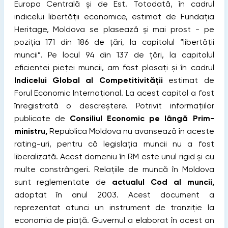
Europa Centrală și de Est. Totodată, în cadrul
indicelui libertății economice, estimat de Fundația
Heritage, Moldova se plasează și mai prost - pe
poziția 171 din 186 de țări, la capitolul “libertății
muncii”. Pe locul 94 din 137 de țări, la capitolul
eficientei pieței muncii, am fost plasați și în cadrul
Indicelui Global al Competitivității
estimat de
Forul Economic Internațional. La acest capitol a fost
înregistrată o descreștere. Potrivit informațiilor
publicate de
Consiliul Economic pe lângă Prim-
ministru,
Republica Moldova nu avansează în aceste
rating-uri, pentru că legislația muncii nu a fost
liberalizată. Acest domeniu în RM este unul rigid și cu
multe constrângeri. Relațiile de muncă în Moldova
sunt reglementate de
actualul Cod al muncii,
adoptat în anul 2003. Acest document a
reprezentat atunci un instrument de tranziție la
economia de piață. Guvernul a elaborat în acest an