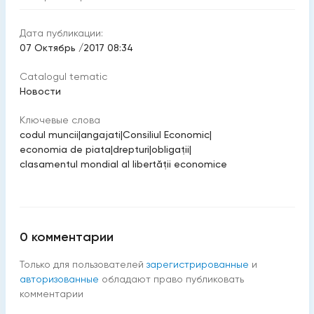
Дата публикации:
07 Октябрь /2017 08:34
Catalogul tematic
Новости
Ключевые слова
codul muncii
|
angajati
|
Consiliul Economic
|
economia de piata
|
drepturi
|
obligaţii
|
clasamentul mondial al libertăţii economice
0
комментарии
Только для пользователей
зарегистрированные
и
авторизованные
обладают право публиковать
комментарии