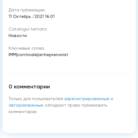
Дата публикации:
11 Октябрь /2021 16:01
Catalogul tematic
Новости
Ключевые слова
IMM
|
controale
|
antreprenoriat
0
комментарии
Только для пользователей
зарегистрированные
и
авторизованные
обладают право публиковать
комментарии