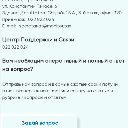
ул. Константин Тэнасе, 6
Здание „Fertilitatea-Chișinău” S.A., 3-й этаж, офис. 320
Приемная:
022 822 024
E-mail:
secretariat@monitor.tax
Центр Поддержки и Связи:
022 822 024
Вам необходим оперативный и полный ответ
на вопрос?
Отправь нам вопрос и в самые сжатые сроки получи
ответ экспертов на e-mail или ссылку на статью в
рубрике «Вопросы и ответы»
Задай вопрос