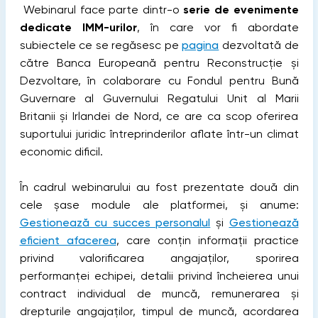
Webinarul face parte dintr-o
serie de evenimente
dedicate IMM-urilor
, în care vor fi abordate
subiectele ce se regăsesc pe
pagina
dezvoltată de
către Banca Europeană pentru Reconstrucție și
Dezvoltare, în colaborare cu Fondul pentru Bună
Guvernare al Guvernului Regatului Unit al Marii
Britanii și Irlandei de Nord, ce are ca scop oferirea
suportului juridic întreprinderilor aflate într-un climat
economic dificil.
În cadrul webinarului au fost prezentate două din
cele șase module ale platformei, și anume:
Gestionează cu succes personalul
și
Gestionează
eficient afacerea
, care conțin informații practice
privind valorificarea angajaților, sporirea
performanței echipei, detalii privind încheierea unui
contract individual de muncă, remunerarea și
drepturile angajaților, timpul de muncă, acordarea