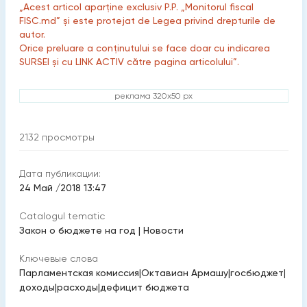
„Acest articol aparține exclusiv P.P. „Monitorul fiscal
FISC.md” și este protejat de Legea privind drepturile de
autor.
Orice preluare a conținutului se face doar cu indicarea
SURSEI și cu LINK ACTIV către pagina articolului”.
реклама 320x50 px
2132
просмотры
Дата публикации:
24 Май /2018 13:47
Catalogul tematic
Закон о бюджете на год
|
Новости
Ключевые слова
Парламентская комиссия
|
Октавиан Армашу
|
госбюджет
|
доходы
|
расходы
|
дефицит бюджета