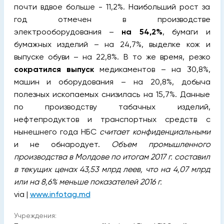
почти вдвое больше - 11,2%. Наибольший рост за
год отмечен в производстве
электрооборудования –
на 54,2%
, бумаги и
бумажных изделий – на 24,7%, выделке кож и
выпуске обуви – на 22,8%.
В то же время, резко
сократился выпуск
медикаментов – на 30,8%,
машин и оборудования – на 20,8%, добыча
полезных ископаемых снизилась на 15,7%. Данные
по производству табачных изделий,
нефтепродуктов и транспортных средств с
нынешнего года НБС
считает конфиденциальными
и не обнародует.
Объем промышленного
производства в Молдове по итогам 2017 г. составил
в текущих ценах 43,53 млрд леев, что на 4,07 млрд
или на 8,6% меньше показателей 2016 г.
via |
www.infotag.md
Учреждения: