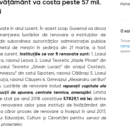
nvățământ va costa peste 57 mil.
Hotar
i
ovate în anul curent. În acest scop Guvernul va aloca
0
ко
nanțarea lucrărilor de renovare a instituțiilor de
Тольк
din subordinea autorităților administrației publice
авто
netul de miniștri în ședința din 21 martie, a fost
комм
Instituțiile ce vor fi renovate sunt:
tie curent.
1. Liceul
, raionul Leova 2. Liceul Teoretic „Vasile Pîrvan” din
eul Teoretic „Silvian Lucaci” din orașul Costești,
minescu” din satul Sipoteni, raionul Călărași 5. Liceul
uța, raionul Căușeni 6. Gimnaziul „Alexandru cel Bun”
reparații capitale ale
i. Lucrările de renovare includ
trucții de epurare, centrale termice, amenajări
.
Limita
57829,1 mii lei
e stat pe anul 2018 constituie
, dintre
u renovarea celor şase instituţii de învăţământ din
, a căror proces de renovare a început în anul 2017,
ui Educaţiei, Culturii şi Cercetării pentru
servicii de
 proiectelor.