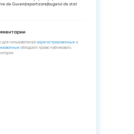
ire de Guvern
|
repartizare
|
bugetul de stat
мментарии
о для пользователей
зарегистрированные
и
ризованные
обладают право публиковать
ентарии