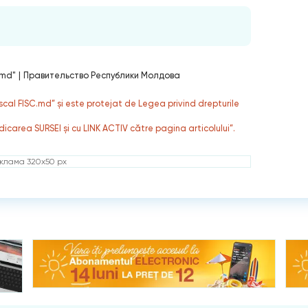
.md"
|
Правительство Республики Молдова
fiscal FISC.md” și este protejat de Legea privind drepturile
dicarea SURSEI și cu LINK ACTIV către pagina articolului”.
клама 320x50 px