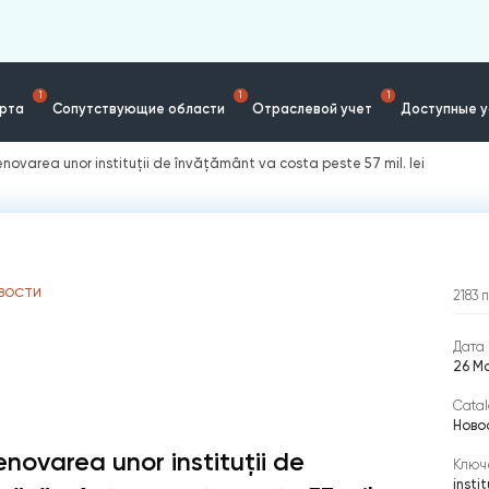
1
1
1
ерта
Сопутствующие области
Отраслевой учет
Доступные у
enovarea unor instituții de învățământ va costa peste 57 mil. lei
ВОСТИ
2183
Дата 
26 Ма
Catal
Ново
enovarea unor instituții de
Ключ
insti