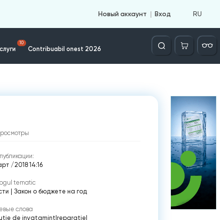
RU
Новый аккаунт
Вход
Căutare
10
слуги
Contribuabil onest 2026
просмотры
публикации:
рт /2018 14:16
ogul tematic
сти
|
Закон о бюджете на год
евые слова
tutie de invatamint
|
reparație
|