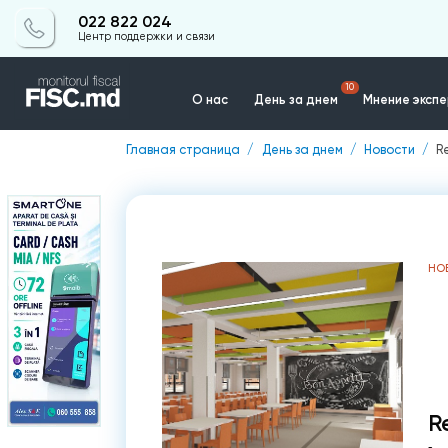
022 822 024
Центр поддержки и связи
10
О нас
День за днем
Мнение эксп
Главная страница
День за днем
Новости
R
Контакты
НО
R