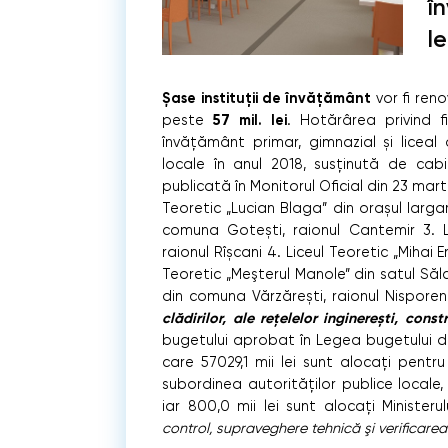
î
le
Șase instituții de învățământ
vor fi ren
57 mil. lei
peste
. Hotărârea privind fi
învățământ primar, gimnazial și liceal 
locale în anul 2018, susținută de cabi
publicată în Monitorul Oficial din 23 mar
Teoretic „Lucian Blaga” din orașul Iargara
comuna Gotești, raionul Cantemir 3. Lic
raionul Rîșcani 4. Liceul Teoretic „Mihai E
Teoretic „Meşterul Manole” din satul Sălc
din comuna Vărzărești, raionul Nisporen
clădirilor, ale rețelelor inginerești, cons
bugetului aprobat în Legea bugetului d
care 57029,1 mii lei sunt alocaţi pentr
subordinea autorităţilor publice locale
iar 800,0 mii lei sunt alocaţi Ministerul
control, supraveghere tehnică şi verificarea