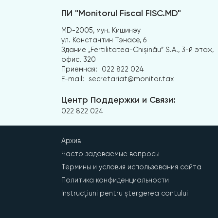
ПИ "Monitorul Fiscal FISC.MD"
MD-2005, мун. Кишинэу
ул. Константин Тэнасе, 6
Здание „Fertilitatea-Chișinău” S.A., 3-й этаж,
офис. 320
Приемная:
022 822 024
E-mail:
secretariat@monitor.tax
Центр Поддержки и Связи:
022 822 024
Архив
Часто задаваемые вопросы
Термины и условия использования сайта
Политика конфиденциальности
Instrucțiuni pentru ștergerea contului