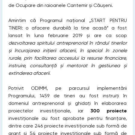
de Ocupare din raioanele Cantemir și Căușeni.
Amintim că Programul național „START PENTRU
TINERI: o afacere durabilă la tine acasă” a fost
lansat în luna februarie 2019 și are ca scop
dezvoltarea spiritului antreprenorial în rândul tinerilor
și încurajarea inițierii afacerii, în special în zonele
rurale, prin facilitarea accesului la resurse financiare,
instruire, consultanță și mentorat în gestiunea și
extinderea afacerii.
Potrivit ODIMM, pe parcursul implementării
Programului, 1459 de tineri au fost instruiți în
domeniul antreprenorial și ghidați în elaborarea
proiectelor investiționale, iar
300 proiecte
investiționale au fost aprobate pentru finanțare,
dintre care 246 proiecte investiționale sub formă de
grant și 54 proiecte investiționale sub formă de