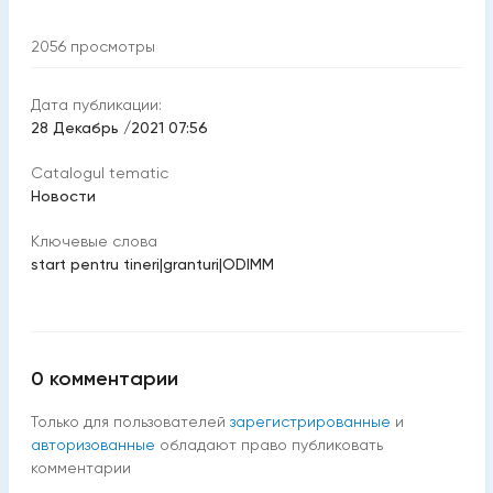
2056
просмотры
Дата публикации:
28 Декабрь /2021 07:56
Catalogul tematic
Новости
Ключевые слова
start pentru tineri
|
granturi
|
ODIMM
0
комментарии
Только для пользователей
зарегистрированные
и
авторизованные
обладают право публиковать
комментарии