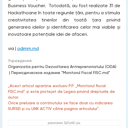
Business Voucher. Totodată, au fost realizate 31 de
Hackathoane în toate regiunile țării, pentru a stimula
creativitatea tinerilor din toată țara privind
generarea ideilor și identificarea celor mai viabile și
inovatoare potențiale idei de afaceri.
via |
odimm.md
Учреждения:
Organizația pentru Dezvoltarea Antreprenoriatului (ODA)
|
Периодическое издание "Monitorul Fiscal FISC.md"
„Acest articol aparține exclusiv P.P. „Monitorul fiscal
FISC.md” și este protejat de Legea privind drepturile de
autor.
Orice preluare a conținutului se face doar cu indicarea
SURSEI și cu LINK ACTIV către pagina articolului”.
реклама 320x50 px