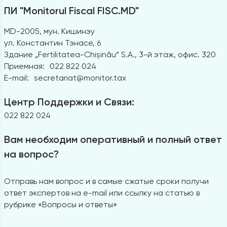
ПИ "Monitorul Fiscal FISC.MD"
MD-2005, мун. Кишинэу
ул. Константин Тэнасе, 6
Здание „Fertilitatea-Chișinău” S.A., 3-й этаж, офис. 320
Приемная:
022 822 024
E-mail:
secretariat@monitor.tax
Центр Поддержки и Связи:
022 822 024
Вам необходим оперативный и полный ответ
на вопрос?
Отправь нам вопрос и в самые сжатые сроки получи
ответ экспертов на e-mail или ссылку на статью в
рубрике «Вопросы и ответы»