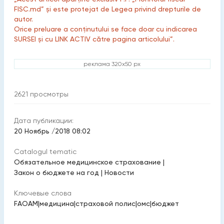
FISC.md” și este protejat de Legea privind drepturile de
autor.
Orice preluare a conținutului se face doar cu indicarea
SURSEI și cu LINK ACTIV către pagina articolului”.
реклама 320x50 px
2621
просмотры
Дата публикации:
20 Ноябрь /2018 08:02
Catalogul tematic
Обязательное медицинское страхование
|
Закон о бюджете на год
|
Новости
Ключевые слова
FAOAM
|
медицина
|
страховой полис
|
омс
|
бюджет