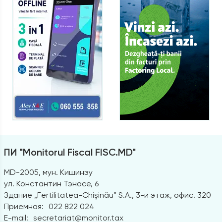
ПИ "Monitorul Fiscal FISC.MD"
MD-2005, мун. Кишинэу
ул. Константин Тэнасе, 6
Здание „Fertilitatea-Chișinău” S.A., 3-й этаж, офис. 320
Приемная:
022 822 024
E-mail:
secretariat@monitor.tax