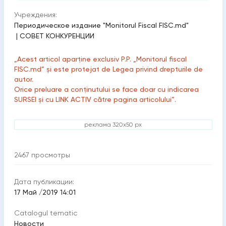
Учреждения:
Периодическое издание "Monitorul Fiscal FISC.md"
|
СОВЕТ КОНКУРЕНЦИИ
„Acest articol aparține exclusiv P.P. „Monitorul fiscal
FISC.md” și este protejat de Legea privind drepturile de
autor.
Orice preluare a conținutului se face doar cu indicarea
SURSEI și cu LINK ACTIV către pagina articolului”.
реклама 320x50 px
2467
просмотры
Дата публикации:
17 Май /2019 14:01
Catalogul tematic
Новости