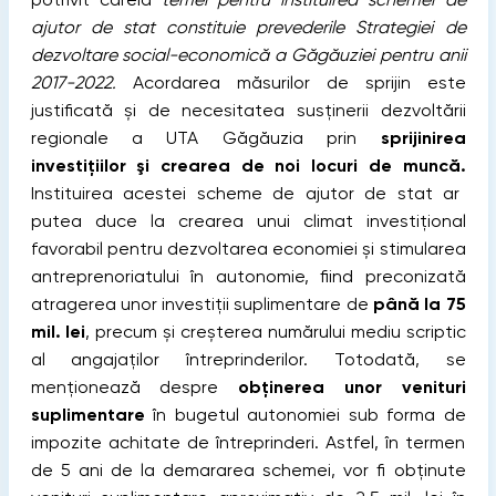
ajutor de stat constituie prevederile Strategiei de
dezvoltare social-economică a Găgăuziei pentru anii
2017-2022.
Acordarea măsurilor de sprijin este
justificată și de necesitatea susţinerii dezvoltării
regionale a UTA Găgăuzia prin
sprijinirea
investiţiilor şi crearea de noi locuri de muncă.
Instituirea acestei scheme de ajutor de stat ar
putea duce la crearea unui climat investițional
favorabil pentru dezvoltarea economiei și stimularea
antreprenoriatului în autonomie, fiind preconizată
atragerea unor investiții suplimentare de
până la 75
mil. lei
, precum și creșterea numărului mediu scriptic
al angajaților întreprinderilor. Totodată, se
menționează despre
obținerea unor venituri
suplimentare
în bugetul autonomiei sub forma de
impozite achitate de întreprinderi. Astfel, în termen
de 5 ani de la demararea schemei, vor fi obținute