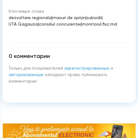
Ключевые слова
dezvoltare regionala
|
masuri de sprijin
|
subsidii
|
UTA Gagauzia
|
consiliul concurenței
|
monitorul.fisc.md
0
комментарии
Только для пользователей
зарегистрированные
и
авторизованные
обладают право публиковать
комментарии