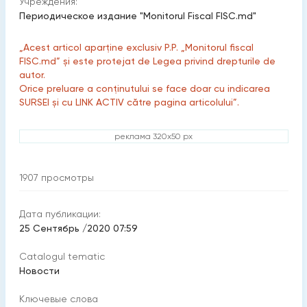
Учреждения:
Периодическое издание "Monitorul Fiscal FISC.md"
„Acest articol aparține exclusiv P.P. „Monitorul fiscal
FISC.md” și este protejat de Legea privind drepturile de
autor.
Orice preluare a conținutului se face doar cu indicarea
SURSEI și cu LINK ACTIV către pagina articolului”.
реклама 320x50 px
1907
просмотры
Дата публикации:
25 Сентябрь /2020 07:59
Catalogul tematic
Новости
Ключевые слова