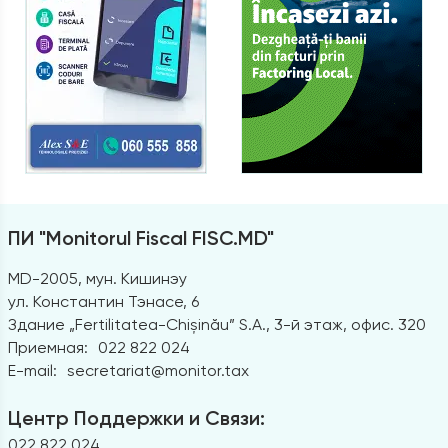
ПИ "Monitorul Fiscal FISC.MD"
MD-2005, мун. Кишинэу
ул. Константин Тэнасе, 6
Здание „Fertilitatea-Chișinău” S.A., 3-й этаж, офис. 320
Приемная:
022 822 024
E-mail:
secretariat@monitor.tax
Центр Поддержки и Связи:
022 822 024