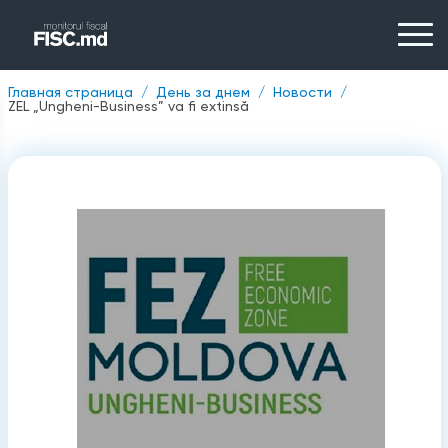
Главная страница
День за днем
Новости
ZEL „Ungheni-Business” va fi extinsă