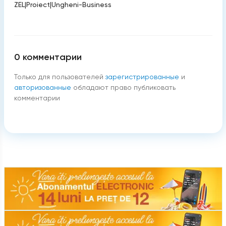
ZEL
|
Proiect
|
Ungheni-Business
0
комментарии
Только для пользователей
зарегистрированные
и
авторизованные
обладают право публиковать
комментарии