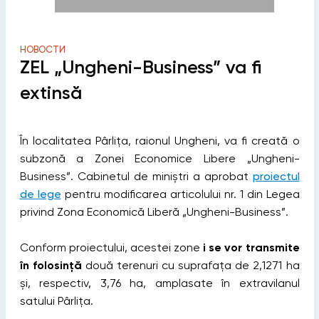
НОВОСТИ
ZEL „Ungheni-Business” va fi
extinsă
În localitatea Pârlița, raionul Ungheni, va fi creată o
subzonă a Zonei Economice Libere „Ungheni-
Business”. Cabinetul de miniștri a aprobat
proiectul
de lege
pentru modificarea articolului nr. 1 din Legea
privind Zona Economică Liberă „Ungheni-Business”.
Conform proiectului, acestei zone
i se vor transmite
în folosință
două terenuri cu suprafața de 2,1271 ha
și, respectiv, 3,76 ha, amplasate în extravilanul
satului Pârlița.