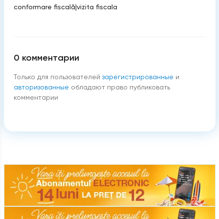
conformare fiscală
|
vizita fiscala
0
комментарии
Только для пользователей
зарегистрированные
и
авторизованные
обладают право публиковать
комментарии