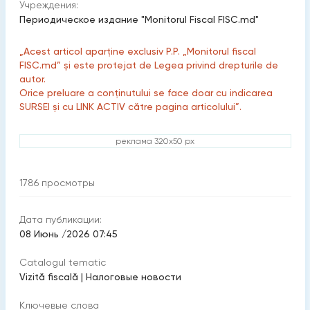
Учреждения:
Периодическое издание "Monitorul Fiscal FISC.md"
„Acest articol aparține exclusiv P.P. „Monitorul fiscal
FISC.md” și este protejat de Legea privind drepturile de
autor.
Orice preluare a conținutului se face doar cu indicarea
SURSEI și cu LINK ACTIV către pagina articolului”.
реклама 320x50 px
1786
просмотры
Дата публикации:
08 Июнь /2026 07:45
Catalogul tematic
Vizită fiscală
|
Налоговые новости
Ключевые слова