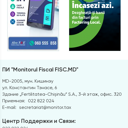
ПИ "Monitorul Fiscal FISC.MD"
MD-2005, мун. Кишинэу
ул. Константин Тэнасе, 6
Здание „Fertilitatea-Chișinău” S.A., 3-й этаж, офис. 320
Приемная:
022 822 024
E-mail:
secretariat@monitor.tax
Центр Поддержки и Связи: