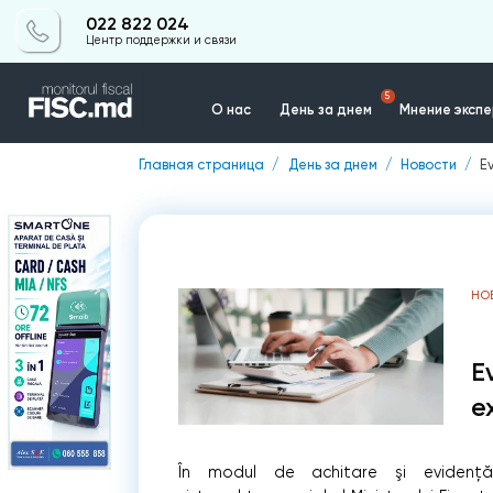
022 822 024
Центр поддержки и связи
5
О нас
День за днем
Мнение эксп
Главная страница
День за днем
Новости
E
Контакты
НО
E
e
În modul de achitare şi evidență