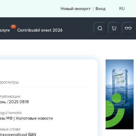
RU
Новый аккаунт
Вход
Căutare
10
слуги
Contribuabil onest 2026
просмотры
публикации:
юнь /2025 08:18
ogul tematic
азы МФ
|
Налоговые новости
евые слова
trezorerial
|
cod IBAN