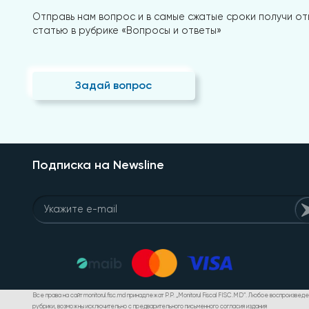
Отправь нам вопрос и в самые сжатые сроки получи отв
статью в рубрике «Вопросы и ответы»
Задай вопрос
Подписка на Newsline
Все права на сайт monitorul.fisc.md принадлежат P.P. „Monitorul Fiscal FISC.MD”. Любое воспроизве
рубрики, возможны исключительно с предварительного письменного согласия издания