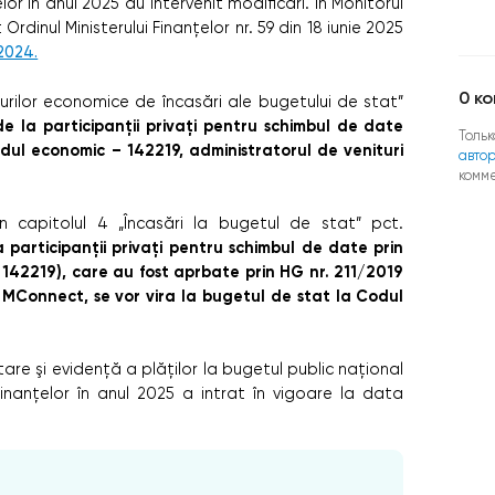
elor în anul 2025 au intervenit modificări. În Monitorul
 Ordinul Ministerului Finanțelor nr. 59 din 18 iunie 2025
/2024.
0
ко
odurilor economice de încasări ale bugetului de stat”
e la participanții privați pentru schimbul de date
Тольк
odul economic – 142219, administratorul de venituri
авто
комм
 capitolul 4 „Încasări la bugetul de stat” pct.
participanții privați pentru schimbul de date prin
142219), care au fost aprbate prin HG nr. 211/2019
 MConnect, se vor vira la bugetul de stat la Codul
are şi evidență a plăților la bugetul public naţional
i Finanţelor în anul 2025 a intrat în vigoare la data