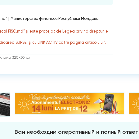
.md"
|
Министерство финансов Республики Молдова
fiscal FISC.md” și este protejat de Legea privind drepturile
dicarea SURSEI și cu LINK ACTIV către pagina articolului”.
клама 320x50 px
Вам необходим оперативный и полный ответ