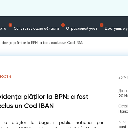
1
1
1
ерта
Сопутствующие области
Отраслевой учет
Доступные у
vidența plăților la BPN: a fost exclus un Cod IBAN
ВОСТИ
2349
Дата 
vidența plăților la BPN: a fost
20 И
xclus un Cod IBAN
Catal
Прик
Ключ
 a plăților la bugetul public naţional prin
cont 