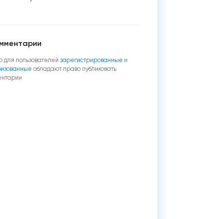
мментарии
о для пользователей
зарегистрированные
и
ризованные
обладают право публиковать
ентарии