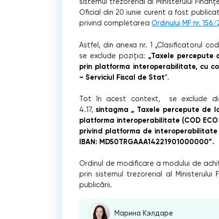
sistemul trezorerial al Ministerului Finanţ
Oficial din 20 iunie curent a fost publicat
privind completarea
Ordinului MF nr. 156
Astfel, din anexa nr. 1 „Clasificatorul c
„Taxele percepute d
se exclude poziția:
prin platforma interoperabilitate, cu c
– Serviciul Fiscal de Stat
”.
Tot în acest context, se exclude din
sintagma „ Taxele percepute de la 
4.17,
platforma interoperabilitate (COD ECO 
privind platforma de interoperabilitate
IBAN: MD50TRGAAA14221901000000”.
Ordinul de modificare a modului de achit
prin sistemul trezorerial al Ministerulu
publicării.
Марина Кэлдаре