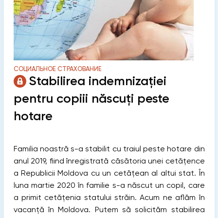
СОЦИАЛЬНОЕ СТРАХОВАНИЕ
Stabilirea indemnizaţiei
pentru copiii născuți peste
hotare
Familia noastră s-a stabilit cu traiul peste hotare din
anul 2019, fiind înregistrată căsătoria unei cetățence
a Republicii Moldova cu un cetățean al altui stat. În
luna martie 2020 în familie s-a născut un copil, care
a primit cetăţenia statului străin. Acum ne aflăm în
vacanţă în Moldova. Putem să solicităm stabilirea