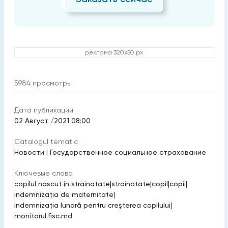
реклама 320x50 px
5984
просмотры
Дата публикации:
02 Август /2021 08:00
Catalogul tematic
Новости
|
Государственное социальное страхование
Ключевые слова
copilul nascut in strainatate
|
strainatate
|
copil
|
copii
|
indemnizaţia de maternitate
|
indemnizaţia lunară pentru creşterea copilului
|
monitorul.fisc.md