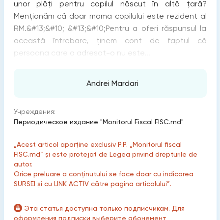
unor plăţi pentru copilul născut în altă ţară?
Menţionăm că doar mama copilului este rezident al
RM.&#13;&#10; &#13;&#10;Pentru a oferi răspunsul la
această întrebare, ținem cont de faptul că
persoana care a adresat-o nu este...
Andrei Mardari
Учреждения:
Периодическое издание "Monitorul Fiscal FISC.md"
„Acest articol aparține exclusiv P.P. „Monitorul fiscal
FISC.md” și este protejat de Legea privind drepturile de
autor.
Orice preluare a conținutului se face doar cu indicarea
SURSEI și cu LINK ACTIV către pagina articolului”.
Эта статья доступна только подписчикам. Для
оформления подписки выберите абонемент